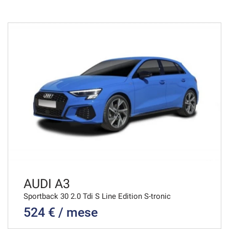
48 Mesi
VEDI
530€/mese
36 Mesi
VEDI
537€/mese
48 Mesi
VEDI
AUDI A3
Sportback 30 2.0 Tdi S Line Edition S-tronic
524 € / mese
540€/mese
36 Mesi