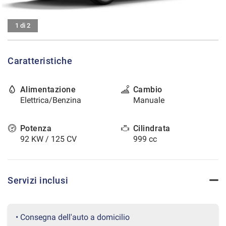
tracciamento
che
CONTATTI
adottiamo
1 di 2
per
offrire
AREA COMMERCIANTI
le
Caratteristiche
funzionalità
e
svolgere
Alimentazione
Cambio
le
Elettrica/Benzina
Manuale
attività
di
seguito
Potenza
Cilindrata
descritte.
92 KW / 125 CV
999 cc
Per
ottenere
maggiori
informazioni
Servizi inclusi
sull'utilità
e
sul
funzionamento
• Consegna dell'auto a domicilio
di