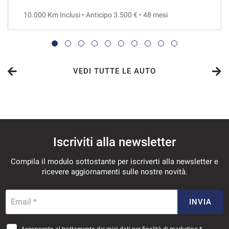
10.000 Km Inclusi • Anticipo 3.500 € • 48 mesi
VEDI
557€/mese
36 Mesi
VEDI TUTTE LE AUTO
VEDI
573€/mese
Iscriviti alla newsletter
36 Mesi
Compila il modulo sottostante per iscriverti alla newsletter e
VEDI
ricevere aggiornamenti sulle nostre novità.
587€/mese
Email *
INVIA
36 Mesi