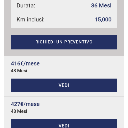
Durata:
36 Mesi
Km inclusi:
15,000
mpre
Cookie necessari
ilitato
RICHIEDI UN PREVENTIVO
Cookie delle preferenze
Cookie per il miglioramento dell'esperienza utente
416€/mese
48 Mesi
Cookie analitici
VEDI
Cookie di marketing
427€/mese
48 Mesi
Leggi
la
cookie
policy
VEDI