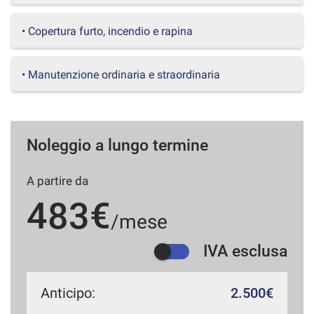
questi
strumenti
• Copertura furto, incendio e rapina
di
tracciamento
si
• Manutenzione ordinaria e straordinaria
rimanda
alla
cookie
policy.
Puoi
Noleggio a lungo termine
rivedere
e
A partire da
modificare
le
483€
tue
/mese
scelte
in
IVA esclusa
qualsiasi
momento.
Anticipo:
2.500€
a