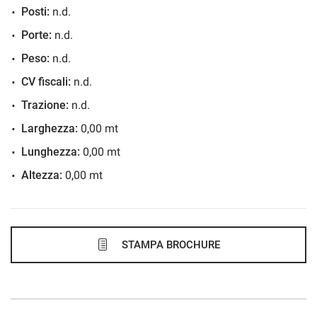
Posti:
n.d.
472€/mese
Porte:
n.d.
48 Mesi
Peso:
n.d.
VEDI
CV fiscali:
n.d.
Trazione:
n.d.
481€/mese
Larghezza:
0,00 mt
48 Mesi
Lunghezza:
0,00 mt
Altezza:
0,00 mt
VEDI
483€/mese
48 Mesi
STAMPA BROCHURE
VEDI