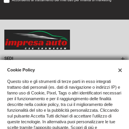
Acconsento al trattamento dei miei dati per finalità di marketing *
VEDI
604€/mese
36 Mesi
VEDI
SEDI
Sede di Monteforte Irpino
Cookie Policy
AZIENDA
Questo sito e gli strumenti di terze parti in esso integrati
Azienda
trattano dati personali (es. dati di navigazione o indirizzi IP) e
fanno uso di Cookie, Pixel, Tags o altri identificatori necessari
Contatti
per il funzionamento e per il raggiungimento delle finalità
descritte nella cookie policy, tra cui il miglioramento delle
funzionalità del sito e la pubblicità personalizzata. Cliccando
sul pulsante Accetta Tutti dichiari di accettare l'utilizzo di
TORNA IN CIMA
queste tecnologie. In alternativa puoi personalizzare le tue
scelte tramite l'apposito pulsante. Scopri di più e