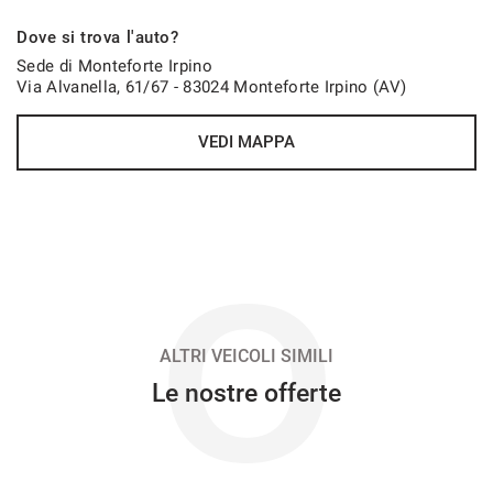
499€/mese
Dove si trova l'auto?
36 Mesi
Sede di Monteforte Irpino
Via Alvanella, 61/67 - 83024 Monteforte Irpino (AV)
VEDI
VEDI MAPPA
503€/mese
48 Mesi
VEDI
O
513€/mese
36 Mesi
ALTRI VEICOLI SIMILI
Le nostre offerte
VEDI
519€/mese