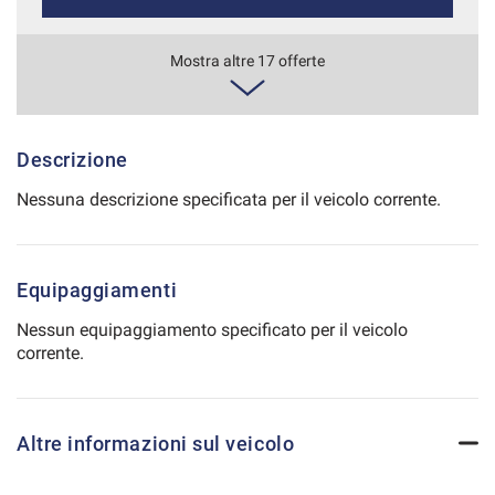
Salva
le
447€/mese
Mostra altre 17 offerte
impostazioni
48 Mesi
VEDI
Descrizione
Nessuna descrizione specificata per il veicolo corrente.
463€/mese
48 Mesi
Equipaggiamenti
VEDI
Nessun equipaggiamento specificato per il veicolo
corrente.
466€/mese
36 Mesi
Altre informazioni sul veicolo
VEDI