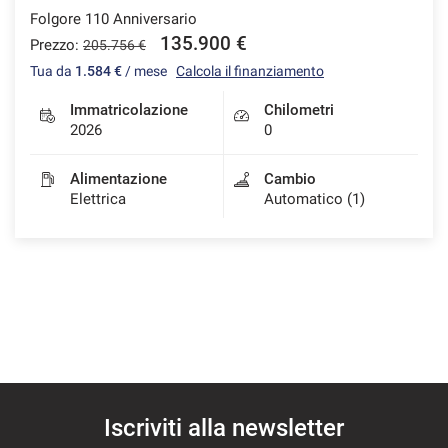
Folgore 110 Anniversario
135.900 €
Prezzo:
205.756 €
Tua da
1.584 €
/ mese
Calcola il finanziamento
mpre
Cookie necessari
ilitato
Immatricolazione
Chilometri
2026
0
Cookie delle preferenze
Alimentazione
Cambio
Elettrica
Automatico (1)
Cookie per il miglioramento dell'esperienza utente
Cookie analitici
Cookie di marketing
Leggi
la
Iscriviti alla newsletter
cookie
policy