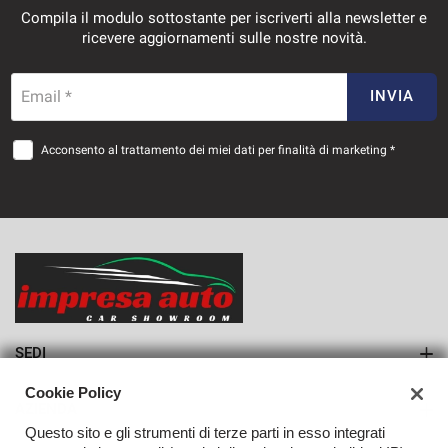
Compila il modulo sottostante per iscriverti alla newsletter e
Salva
ricevere aggiornamenti sulle nostre novità.
le
impostazioni
Email *
INVIA
Acconsento al trattamento dei miei dati per finalità di marketing *
SEDI
Sede di Monteforte Irpino
Cookie Policy
AZIENDA
Questo sito e gli strumenti di terze parti in esso integrati
Azienda