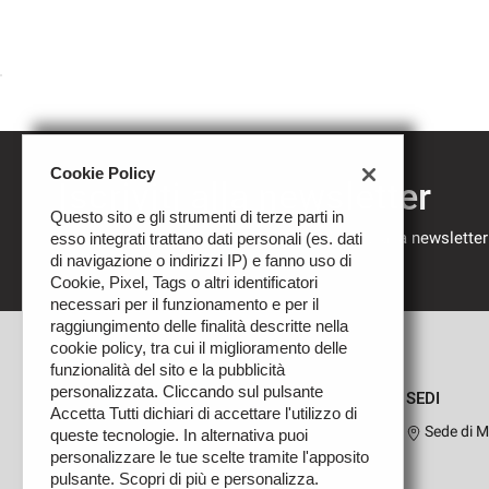
Cookie Policy
Iscriviti alla newsletter
Questo sito e gli strumenti di terze parti in
Compila il modulo sottostante per iscriverti alla newsletter
esso integrati trattano dati personali (es. dati
nostre novità.
di navigazione o indirizzi IP) e fanno uso di
Cookie, Pixel, Tags o altri identificatori
necessari per il funzionamento e per il
raggiungimento delle finalità descritte nella
cookie policy, tra cui il miglioramento delle
funzionalità del sito e la pubblicità
personalizzata. Cliccando sul pulsante
SEDI
Accetta Tutti dichiari di accettare l'utilizzo di
Sede di M
queste tecnologie. In alternativa puoi
personalizzare le tue scelte tramite l'apposito
pulsante. Scopri di più e personalizza.
Leggi