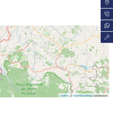
VEDI
48 Mesi
839€/mese
VEDI
36 Mesi
846€/mese
VEDI
36 Mesi
848€/mese
VEDI
48 Mesi
858€/mese
VEDI
36 Mesi
Leaflet
| ©
OpenStreetMap
contributors
933€/mese
VEDI
36 Mesi