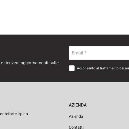
Email *
 e ricevere aggiornamenti sulle
Acconsento al trattamento dei miei
AZIENDA
onteforte Irpino
Azienda
Contatti