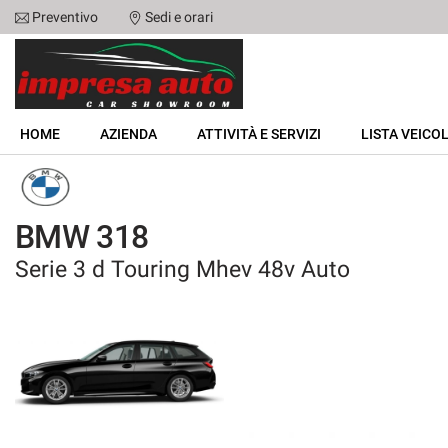
Preventivo
Sedi e orari
Le
tue
preferenze
di
HOME
consenso
HOME
AZIENDA
ATTIVITÀ E SERVIZI
LISTA VEICOL
Il
AZIENDA
seguente
pannello
ATTIVITÀ E SERVIZI
ti
BMW 318
consente
di
Serie 3 d Touring Mhev 48v Auto
LISTA VEICOLI
esprimere
le
tue
NOLEGGIO
preferenze
di
consenso
ACQUISTIAMO USATO
alle
tecnologie
ASSISTENZA
di