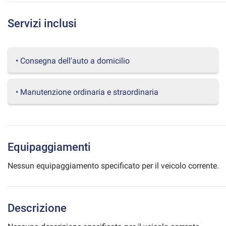
questi
strumenti
Servizi inclusi
di
tracciamento
si
rimanda
• Consegna dell'auto a domicilio
alla
cookie
policy.
• Manutenzione ordinaria e straordinaria
Puoi
rivedere
e
modificare
le
Equipaggiamenti
tue
scelte
Nessun equipaggiamento specificato per il veicolo corrente.
in
qualsiasi
momento.
Descrizione
a