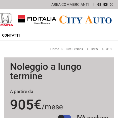
AREA COMMERCIANTI
CONTATTI
Home
>
Tutti i veicoli
>
BMW
>
318
Noleggio a lungo
termine
A partire da
905€
/mese
IVA esclusa