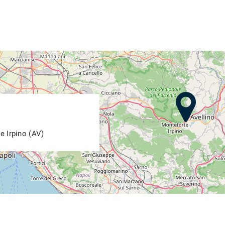
e Irpino (AV)