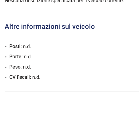
Nessuna descrizione specificata per il veicolo corrente.
Altre informazioni sul veicolo
mpre
Cookie necessari
ilitato
Posti:
n.d.
Cookie delle preferenze
Porte:
n.d.
Peso:
n.d.
Cookie per il miglioramento dell'esperienza utente
CV fiscali:
n.d.
Cookie analitici
Cookie di marketing