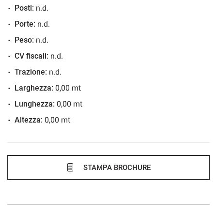
Posti:
n.d.
717€/mese
Porte:
n.d.
48 Mesi
Peso:
n.d.
VEDI
CV fiscali:
n.d.
Trazione:
n.d.
742€/mese
Larghezza:
0,00 mt
48 Mesi
Lunghezza:
0,00 mt
Altezza:
0,00 mt
VEDI
744€/mese
48 Mesi
STAMPA BROCHURE
VEDI