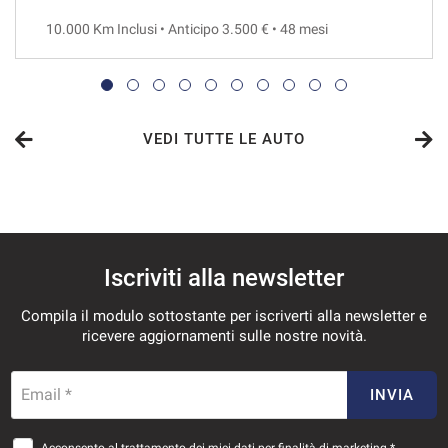
10.000 Km Inclusi • Anticipo 3.500 € • 48 mesi
VEDI
848€/mese
48 Mesi
VEDI TUTTE LE AUTO
VEDI
858€/mese
Iscriviti alla newsletter
36 Mesi
Compila il modulo sottostante per iscriverti alla newsletter e
VEDI
ricevere aggiornamenti sulle nostre novità.
905€/mese
Email *
INVIA
36 Mesi