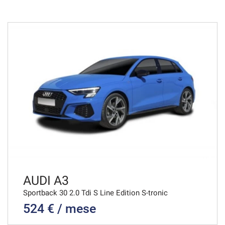
36 Mesi
VEDI
821€/mese
48 Mesi
VEDI
839€/mese
36 Mesi
VEDI
AUDI A3
Sportback 30 2.0 Tdi S Line Edition S-tronic
524 € / mese
846€/mese
36 Mesi