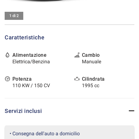
tracciamento
che
CONTATTI
adottiamo
1 di 2
per
offrire
AREA COMMERCIANTI
le
Caratteristiche
funzionalità
e
svolgere
Alimentazione
Cambio
le
Elettrica/Benzina
Manuale
attività
di
seguito
Potenza
Cilindrata
descritte.
110 KW / 150 CV
1995 cc
Per
ottenere
maggiori
informazioni
Servizi inclusi
sull'utilità
e
sul
funzionamento
• Consegna dell'auto a domicilio
di