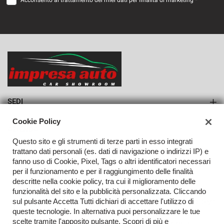
Acconsento al trattamento dei miei dati per finalità di marketing *
VEDI
933€/mese
36 Mesi
VEDI
SEDI
Sede di Monteforte Irpino
Cookie Policy
AZIENDA
Questo sito e gli strumenti di terze parti in esso integrati
Azienda
trattano dati personali (es. dati di navigazione o indirizzi IP) e
fanno uso di Cookie, Pixel, Tags o altri identificatori necessari
Contatti
per il funzionamento e per il raggiungimento delle finalità
descritte nella cookie policy, tra cui il miglioramento delle
funzionalità del sito e la pubblicità personalizzata. Cliccando
sul pulsante Accetta Tutti dichiari di accettare l'utilizzo di
TORNA IN CIMA
queste tecnologie. In alternativa puoi personalizzare le tue
scelte tramite l'apposito pulsante. Scopri di più e