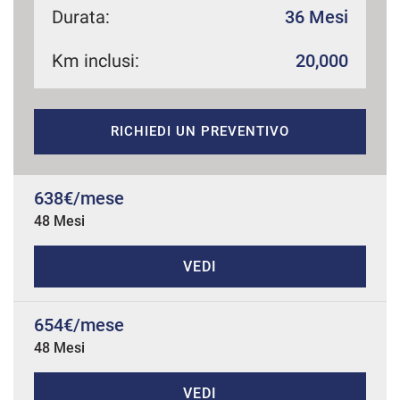
Durata:
36 Mesi
Km inclusi:
20,000
mpre
Cookie necessari
ilitato
RICHIEDI UN PREVENTIVO
Cookie delle preferenze
Cookie per il miglioramento dell'esperienza utente
638€/mese
48 Mesi
Cookie analitici
VEDI
Cookie di marketing
654€/mese
48 Mesi
Leggi
la
cookie
policy
VEDI