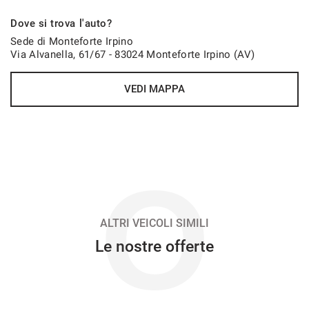
758€/mese
Dove si trova l'auto?
48 Mesi
Sede di Monteforte Irpino
Via Alvanella, 61/67 - 83024 Monteforte Irpino (AV)
VEDI
VEDI MAPPA
765€/mese
36 Mesi
VEDI
O
773€/mese
48 Mesi
ALTRI VEICOLI SIMILI
Le nostre offerte
VEDI
793€/mese