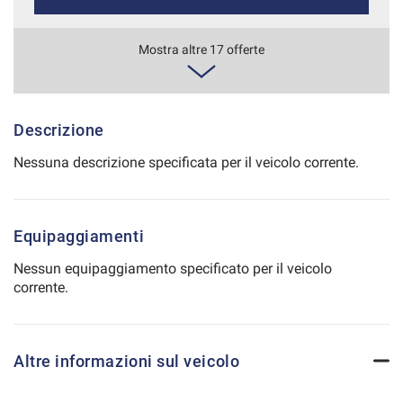
Salva
le
669€/mese
Mostra altre 17 offerte
impostazioni
48 Mesi
VEDI
Descrizione
Nessuna descrizione specificata per il veicolo corrente.
699€/mese
36 Mesi
Equipaggiamenti
VEDI
Nessun equipaggiamento specificato per il veicolo
corrente.
706€/mese
36 Mesi
Altre informazioni sul veicolo
VEDI