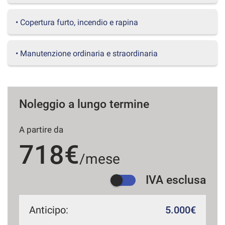
questi
strumenti
• Copertura furto, incendio e rapina
di
tracciamento
si
• Manutenzione ordinaria e straordinaria
rimanda
alla
cookie
policy.
Puoi
Noleggio a lungo termine
rivedere
e
A partire da
modificare
le
718€
tue
/mese
scelte
in
IVA esclusa
qualsiasi
momento.
Anticipo:
5.000€
a