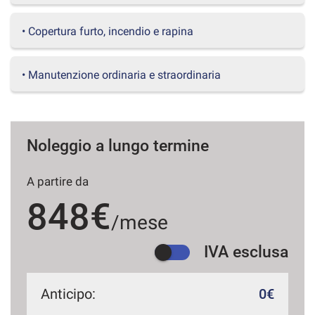
questi
strumenti
• Copertura furto, incendio e rapina
di
tracciamento
si
• Manutenzione ordinaria e straordinaria
rimanda
alla
cookie
policy.
Puoi
Noleggio a lungo termine
rivedere
e
A partire da
modificare
le
848€
tue
/mese
scelte
in
IVA esclusa
qualsiasi
momento.
Anticipo:
0€
a