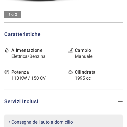
tracciamento
che
CONTATTI
adottiamo
1 di 2
per
offrire
AREA COMMERCIANTI
le
Caratteristiche
funzionalità
e
svolgere
Alimentazione
Cambio
le
Elettrica/Benzina
Manuale
attività
di
seguito
Potenza
Cilindrata
descritte.
110 KW / 150 CV
1995 cc
Per
ottenere
maggiori
informazioni
Servizi inclusi
sull'utilità
e
sul
funzionamento
• Consegna dell'auto a domicilio
di