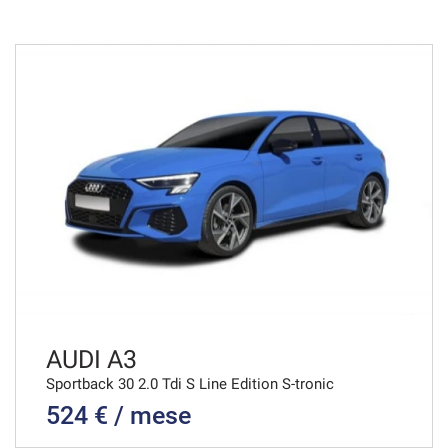
48 Mesi
VEDI
793€/mese
36 Mesi
VEDI
821€/mese
48 Mesi
VEDI
AUDI A3
Sportback 30 2.0 Tdi S Line Edition S-tronic
524 € / mese
839€/mese
36 Mesi