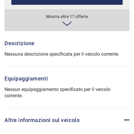
Salva
le
669€/mese
Mostra altre 17 offerte
impostazioni
48 Mesi
VEDI
Descrizione
Nessuna descrizione specificata per il veicolo corrente.
699€/mese
36 Mesi
Equipaggiamenti
VEDI
Nessun equipaggiamento specificato per il veicolo
corrente.
706€/mese
36 Mesi
Altre informazioni sul veicolo
VEDI