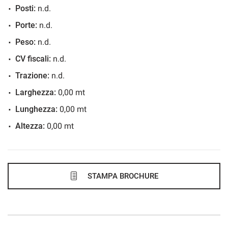
Posti:
n.d.
717€/mese
Porte:
n.d.
48 Mesi
Peso:
n.d.
VEDI
CV fiscali:
n.d.
Trazione:
n.d.
718€/mese
Larghezza:
0,00 mt
36 Mesi
Lunghezza:
0,00 mt
Altezza:
0,00 mt
VEDI
742€/mese
48 Mesi
STAMPA BROCHURE
VEDI