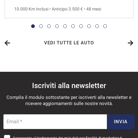
10.000 Km Inclusi • Anticipo 3.500 € • 48 mesi
VEDI
846€/mese
36 Mesi
VEDI TUTTE LE AUTO
VEDI
858€/mese
Iscriviti alla newsletter
36 Mesi
Compila il modulo sottostante per iscriverti alla newsletter e
VEDI
ricevere aggiornamenti sulle nostre novità.
905€/mese
Email *
INVIA
36 Mesi