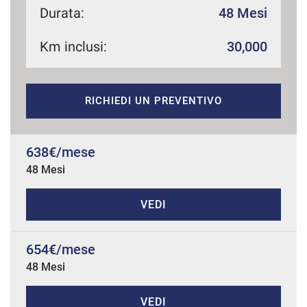
Durata:
48 Mesi
Km inclusi:
30,000
mpre
Cookie necessari
ilitato
RICHIEDI UN PREVENTIVO
Cookie delle preferenze
Cookie per il miglioramento dell'esperienza utente
638€/mese
48 Mesi
Cookie analitici
VEDI
Cookie di marketing
654€/mese
48 Mesi
Leggi
la
cookie
policy
VEDI