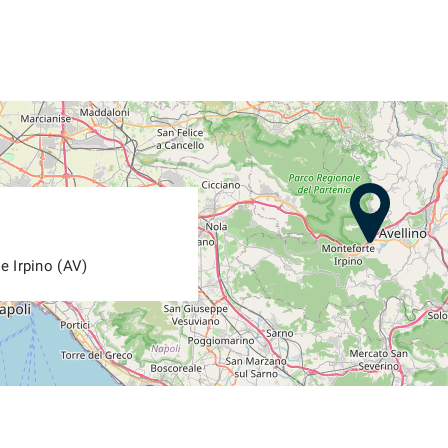
e Irpino (AV)