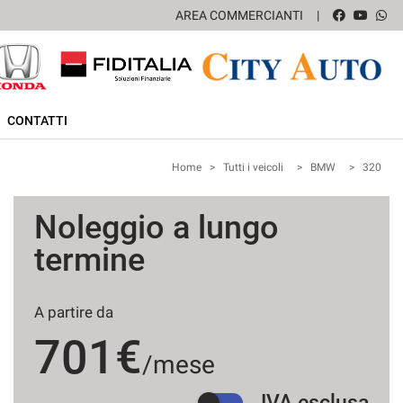
AREA COMMERCIANTI
CONTATTI
Home
>
Tutti i veicoli
>
BMW
>
320
Noleggio a lungo
termine
A partire da
701€
/mese
IVA esclusa