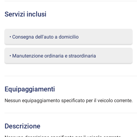
questi
strumenti
Servizi inclusi
di
tracciamento
si
rimanda
• Consegna dell'auto a domicilio
alla
cookie
policy.
• Manutenzione ordinaria e straordinaria
Puoi
rivedere
e
modificare
le
Equipaggiamenti
tue
scelte
Nessun equipaggiamento specificato per il veicolo corrente.
in
qualsiasi
momento.
Descrizione
a