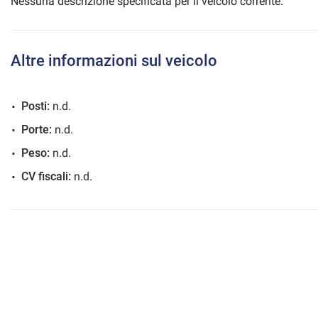
Nessuna descrizione specificata per il veicolo corrente.
Altre informazioni sul veicolo
mpre
Cookie necessari
ilitato
Posti:
n.d.
Cookie delle preferenze
Porte:
n.d.
Peso:
n.d.
Cookie per il miglioramento dell'esperienza utente
CV fiscali:
n.d.
Cookie analitici
Cookie di marketing