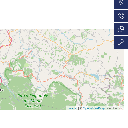
VEDI
36 Mesi
690€/mese
VEDI
48 Mesi
721€/mese
VEDI
48 Mesi
730€/mese
VEDI
36 Mesi
749€/mese
VEDI
48 Mesi
Leaflet
| ©
OpenStreetMap
contributors
760€/mese
VEDI
36 Mesi