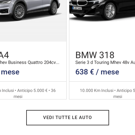
A4
BMW 318
40 2.0 Tdi Mhev Business Quattro 204cv S-tronic
Serie 3 d Touring Mhev 48v A
/ mese
638 € / mese
Inclusi • Anticipo 5.000 € • 36
10.000 Km Inclusi • Anticipo 5
mesi
mesi
VEDI TUTTE LE AUTO