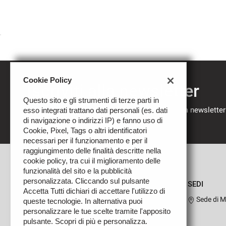
Cookie Policy
Iscriviti alla newsletter
Questo sito e gli strumenti di terze parti in
Compila il modulo sottostante per iscriverti alla newsletter
esso integrati trattano dati personali (es. dati
nostre novità.
di navigazione o indirizzi IP) e fanno uso di
Cookie, Pixel, Tags o altri identificatori
necessari per il funzionamento e per il
raggiungimento delle finalità descritte nella
cookie policy, tra cui il miglioramento delle
funzionalità del sito e la pubblicità
personalizzata. Cliccando sul pulsante
SEDI
Accetta Tutti dichiari di accettare l'utilizzo di
Sede di M
queste tecnologie. In alternativa puoi
personalizzare le tue scelte tramite l'apposito
pulsante. Scopri di più e personalizza.
Leggi