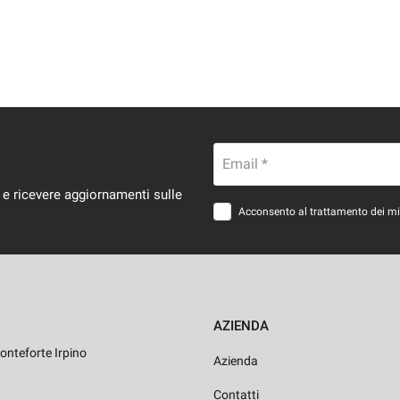
Email *
 e ricevere aggiornamenti sulle
Acconsento al trattamento dei miei
AZIENDA
onteforte Irpino
Azienda
Contatti