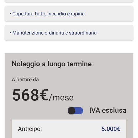
questi
strumenti
• Copertura furto, incendio e rapina
di
tracciamento
si
• Manutenzione ordinaria e straordinaria
rimanda
alla
cookie
policy.
Puoi
Noleggio a lungo termine
rivedere
e
A partire da
modificare
le
568€
tue
/mese
scelte
in
IVA esclusa
qualsiasi
momento.
Anticipo:
5.000€
a