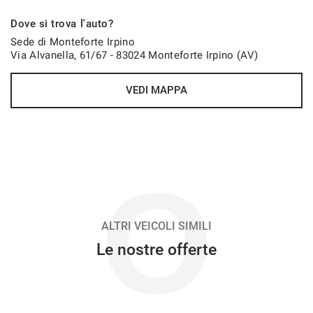
627€/mese
Dove si trova l'auto?
48 Mesi
Sede di Monteforte Irpino
Via Alvanella, 61/67 - 83024 Monteforte Irpino (AV)
VEDI
VEDI MAPPA
632€/mese
48 Mesi
VEDI
O
647€/mese
36 Mesi
ALTRI VEICOLI SIMILI
Le nostre offerte
VEDI
663€/mese