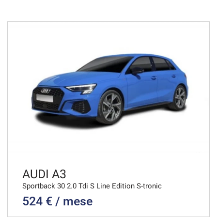
48 Mesi
VEDI
666€/mese
36 Mesi
VEDI
690€/mese
48 Mesi
VEDI
AUDI A3
Sportback 30 2.0 Tdi S Line Edition S-tronic
524 € / mese
701€/mese
36 Mesi