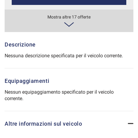
Salva
le
510€/mese
Mostra altre 17 offerte
impostazioni
48 Mesi
VEDI
Descrizione
Nessuna descrizione specificata per il veicolo corrente.
541€/mese
48 Mesi
Equipaggiamenti
VEDI
Nessun equipaggiamento specificato per il veicolo
corrente.
543€/mese
36 Mesi
Altre informazioni sul veicolo
VEDI