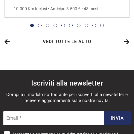
10.000 Km Inclusi • Anticipo 3.500 € • 48 mesi
VEDI
721€/mese
48 Mesi
VEDI TUTTE LE AUTO
VEDI
730€/mese
Iscriviti alla newsletter
36 Mesi
Compila il modulo sottostante per iscriverti alla newsletter e
VEDI
ricevere aggiornamenti sulle nostre novità.
749€/mese
Email *
INVIA
48 Mesi