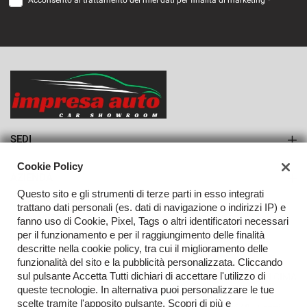
Acconsento al trattamento dei miei dati per finalità di marketing *
VEDI
760€/mese
36 Mesi
VEDI
SEDI
Sede di Monteforte Irpino
Cookie Policy
AZIENDA
Questo sito e gli strumenti di terze parti in esso integrati
Azienda
trattano dati personali (es. dati di navigazione o indirizzi IP) e
fanno uso di Cookie, Pixel, Tags o altri identificatori necessari
Contatti
per il funzionamento e per il raggiungimento delle finalità
descritte nella cookie policy, tra cui il miglioramento delle
funzionalità del sito e la pubblicità personalizzata. Cliccando
sul pulsante Accetta Tutti dichiari di accettare l'utilizzo di
TORNA IN CIMA
queste tecnologie. In alternativa puoi personalizzare le tue
scelte tramite l'apposito pulsante. Scopri di più e