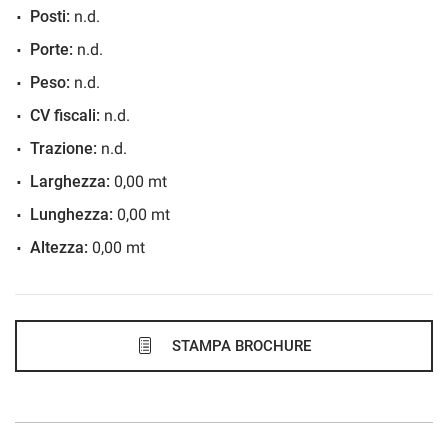
Posti:
n.d.
572€/mese
Porte:
n.d.
36 Mesi
Peso:
n.d.
VEDI
CV fiscali:
n.d.
Trazione:
n.d.
599€/mese
Larghezza:
0,00 mt
48 Mesi
Lunghezza:
0,00 mt
Altezza:
0,00 mt
VEDI
602€/mese
36 Mesi
STAMPA BROCHURE
VEDI