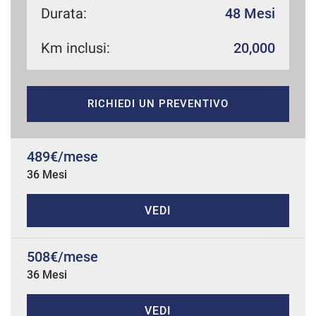
Durata:
48 Mesi
Km inclusi:
20,000
mpre
Cookie necessari
ilitato
RICHIEDI UN PREVENTIVO
Cookie delle preferenze
Cookie per il miglioramento dell'esperienza utente
489€/mese
36 Mesi
Cookie analitici
VEDI
Cookie di marketing
508€/mese
36 Mesi
Leggi
la
cookie
policy
VEDI