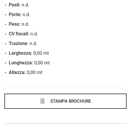
Posti:
n.d.
568€/mese
Porte:
n.d.
48 Mesi
Peso:
n.d.
VEDI
CV fiscali:
n.d.
Trazione:
n.d.
572€/mese
Larghezza:
0,00 mt
36 Mesi
Lunghezza:
0,00 mt
Altezza:
0,00 mt
VEDI
599€/mese
48 Mesi
STAMPA BROCHURE
VEDI