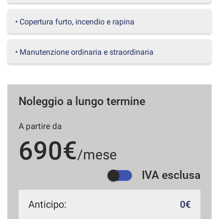
questi
strumenti
• Copertura furto, incendio e rapina
di
tracciamento
si
• Manutenzione ordinaria e straordinaria
rimanda
alla
cookie
policy.
Puoi
Noleggio a lungo termine
rivedere
e
A partire da
modificare
le
690€
tue
/mese
scelte
in
IVA esclusa
qualsiasi
momento.
Anticipo:
0€
a