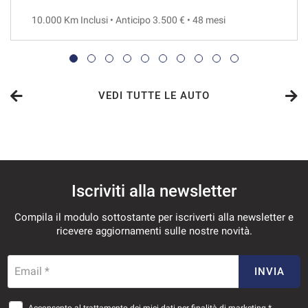
10.000 Km Inclusi • Anticipo 3.500 € • 48 mesi
VEDI
721€/mese
48 Mesi
VEDI TUTTE LE AUTO
VEDI
730€/mese
Iscriviti alla newsletter
36 Mesi
Compila il modulo sottostante per iscriverti alla newsletter e
VEDI
ricevere aggiornamenti sulle nostre novità.
749€/mese
Email *
INVIA
48 Mesi