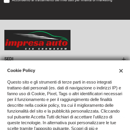
Acconsento al trattamento dei miei dati per finalità di marketing *
VEDI
760€/mese
36 Mesi
VEDI
SEDI
Sede di Monteforte Irpino
Cookie Policy
AZIENDA
Questo sito e gli strumenti di terze parti in esso integrati
Azienda
trattano dati personali (es. dati di navigazione o indirizzi IP) e
fanno uso di Cookie, Pixel, Tags o altri identificatori necessari
Contatti
per il funzionamento e per il raggiungimento delle finalità
descritte nella cookie policy, tra cui il miglioramento delle
funzionalità del sito e la pubblicità personalizzata. Cliccando
sul pulsante Accetta Tutti dichiari di accettare l'utilizzo di
TORNA IN CIMA
queste tecnologie. In alternativa puoi personalizzare le tue
scelte tramite l'apposito pulsante. Scopri di più e