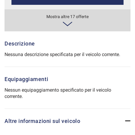
Salva
le
510€/mese
Mostra altre 17 offerte
impostazioni
48 Mesi
VEDI
Descrizione
Nessuna descrizione specificata per il veicolo corrente.
541€/mese
48 Mesi
Equipaggiamenti
VEDI
Nessun equipaggiamento specificato per il veicolo
corrente.
543€/mese
36 Mesi
Altre informazioni sul veicolo
VEDI