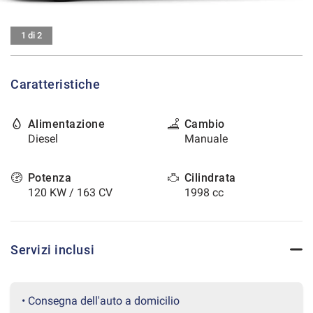
tracciamento
che
CONTATTI
adottiamo
1 di 2
per
offrire
AREA COMMERCIANTI
le
Caratteristiche
funzionalità
e
svolgere
Alimentazione
Cambio
le
Diesel
Manuale
attività
di
seguito
Potenza
Cilindrata
descritte.
120 KW / 163 CV
1998 cc
Per
ottenere
maggiori
informazioni
Servizi inclusi
sull'utilità
e
sul
funzionamento
• Consegna dell'auto a domicilio
di