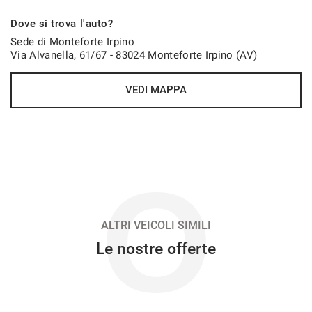
602€/mese
Dove si trova l'auto?
36 Mesi
Sede di Monteforte Irpino
Via Alvanella, 61/67 - 83024 Monteforte Irpino (AV)
VEDI
VEDI MAPPA
627€/mese
48 Mesi
VEDI
O
632€/mese
48 Mesi
ALTRI VEICOLI SIMILI
Le nostre offerte
VEDI
647€/mese