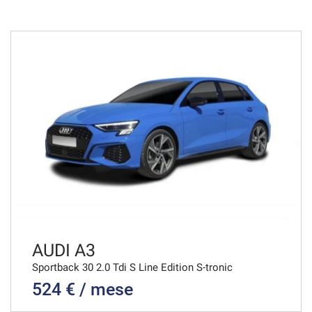
36 Mesi
VEDI
663€/mese
48 Mesi
VEDI
666€/mese
36 Mesi
VEDI
AUDI A3
Sportback 30 2.0 Tdi S Line Edition S-tronic
524 € / mese
701€/mese
36 Mesi