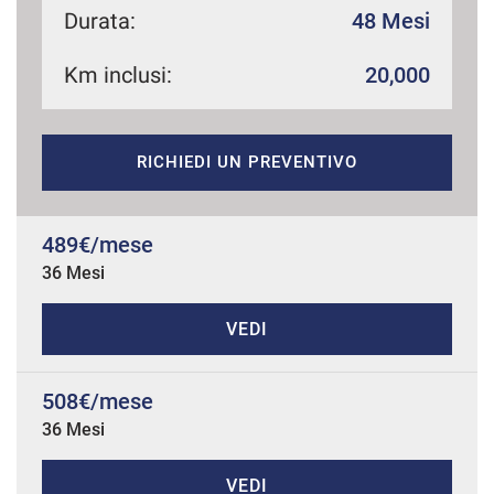
Durata:
48 Mesi
Km inclusi:
20,000
mpre
Cookie necessari
ilitato
RICHIEDI UN PREVENTIVO
Cookie delle preferenze
Cookie per il miglioramento dell'esperienza utente
489€/mese
36 Mesi
Cookie analitici
VEDI
Cookie di marketing
508€/mese
36 Mesi
Leggi
la
cookie
policy
VEDI