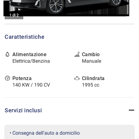
tracciamento
che
CONTATTI
adottiamo
1 di 2
per
offrire
AREA COMMERCIANTI
le
Caratteristiche
funzionalità
e
svolgere
Alimentazione
Cambio
le
Elettrica/Benzina
Manuale
attività
di
seguito
Potenza
Cilindrata
descritte.
140 KW / 190 CV
1995 cc
Per
ottenere
maggiori
informazioni
Servizi inclusi
sull'utilità
e
sul
funzionamento
• Consegna dell'auto a domicilio
di