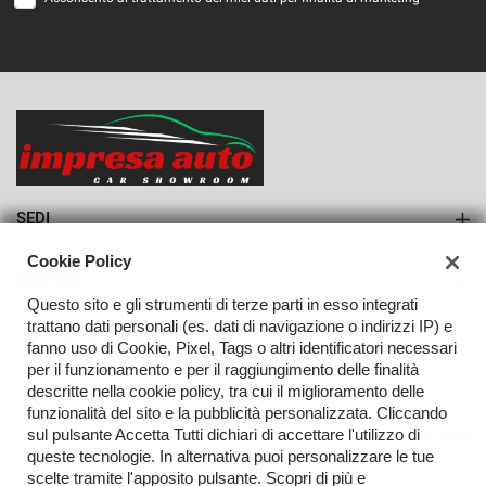
VEDI
1.133€/mese
36 Mesi
VEDI
SEDI
Sede di Monteforte Irpino
Cookie Policy
AZIENDA
Questo sito e gli strumenti di terze parti in esso integrati
Azienda
trattano dati personali (es. dati di navigazione o indirizzi IP) e
fanno uso di Cookie, Pixel, Tags o altri identificatori necessari
Contatti
per il funzionamento e per il raggiungimento delle finalità
descritte nella cookie policy, tra cui il miglioramento delle
funzionalità del sito e la pubblicità personalizzata. Cliccando
sul pulsante Accetta Tutti dichiari di accettare l'utilizzo di
TORNA IN CIMA
queste tecnologie. In alternativa puoi personalizzare le tue
scelte tramite l'apposito pulsante. Scopri di più e
Copyright © 2026 Impresa Auto Srl - P.IVA 02923240648 -
Leggi