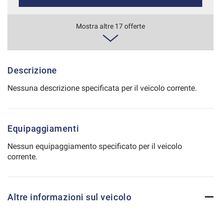
Salva
le
845€/mese
Mostra altre 17 offerte
impostazioni
48 Mesi
VEDI
Descrizione
Nessuna descrizione specificata per il veicolo corrente.
866€/mese
36 Mesi
Equipaggiamenti
VEDI
Nessun equipaggiamento specificato per il veicolo
corrente.
873€/mese
36 Mesi
Altre informazioni sul veicolo
VEDI