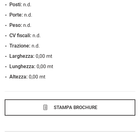
Posti:
n.d.
886€/mese
Porte:
n.d.
36 Mesi
Peso:
n.d.
VEDI
CV fiscali:
n.d.
Trazione:
n.d.
895€/mese
Larghezza:
0,00 mt
48 Mesi
Lunghezza:
0,00 mt
Altezza:
0,00 mt
VEDI
922€/mese
48 Mesi
STAMPA BROCHURE
VEDI