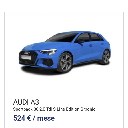
36 Mesi
VEDI
970€/mese
48 Mesi
VEDI
1.020€/mese
48 Mesi
VEDI
AUDI A3
Sportback 30 2.0 Tdi S Line Edition S-tronic
524 € / mese
1.033€/mese
36 Mesi