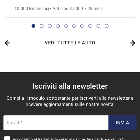
10.000 Km Inclusi • Anticipo 3.500 € • 48 mesi
VEDI
1.047€/mese
48 Mesi
VEDI TUTTE LE AUTO
VEDI
1.053€/mese
Iscriviti alla newsletter
36 Mesi
Compila il modulo sottostante per iscriverti alla newsletter e
VEDI
ricevere aggiornamenti sulle nostre novità.
1.104€/mese
Email *
INVIA
36 Mesi
Acconsento al trattamento dei miei dati per finalità di marketing *