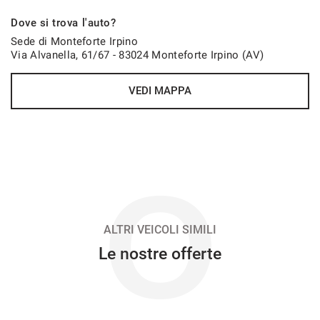
937€/mese
Dove si trova l'auto?
36 Mesi
Sede di Monteforte Irpino
Via Alvanella, 61/67 - 83024 Monteforte Irpino (AV)
VEDI
VEDI MAPPA
939€/mese
48 Mesi
VEDI
O
956€/mese
48 Mesi
ALTRI VEICOLI SIMILI
Le nostre offerte
VEDI
966€/mese