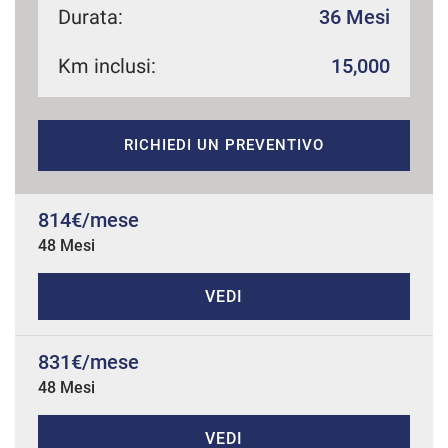
Durata:
36 Mesi
Km inclusi:
15,000
mpre
Cookie necessari
ilitato
RICHIEDI UN PREVENTIVO
Cookie delle preferenze
Cookie per il miglioramento dell'esperienza utente
814€/mese
48 Mesi
Cookie analitici
VEDI
Cookie di marketing
831€/mese
48 Mesi
Leggi
la
cookie
VEDI
policy