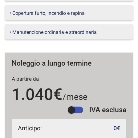
questi
strumenti
• Copertura furto, incendio e rapina
di
tracciamento
si
• Manutenzione ordinaria e straordinaria
rimanda
alla
cookie
policy.
Puoi
Noleggio a lungo termine
rivedere
e
A partire da
modificare
le
1.040€
tue
/mese
scelte
in
IVA esclusa
qualsiasi
momento.
Anticipo:
0€
a