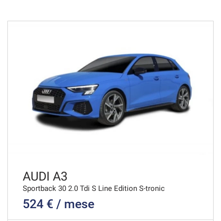
36 Mesi
VEDI
1.020€/mese
48 Mesi
VEDI
1.033€/mese
36 Mesi
VEDI
AUDI A3
Sportback 30 2.0 Tdi S Line Edition S-tronic
524 € / mese
1.040€/mese
36 Mesi