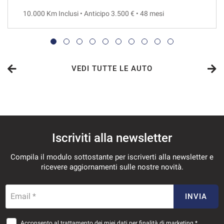
10.000 Km Inclusi • Anticipo 3.500 € • 48 mesi
VEDI
1.047€/mese
48 Mesi
VEDI TUTTE LE AUTO
VEDI
1.053€/mese
Iscriviti alla newsletter
36 Mesi
Compila il modulo sottostante per iscriverti alla newsletter e
VEDI
ricevere aggiornamenti sulle nostre novità.
1.104€/mese
Email *
INVIA
36 Mesi
Acconsento al trattamento dei miei dati per finalità di marketing *