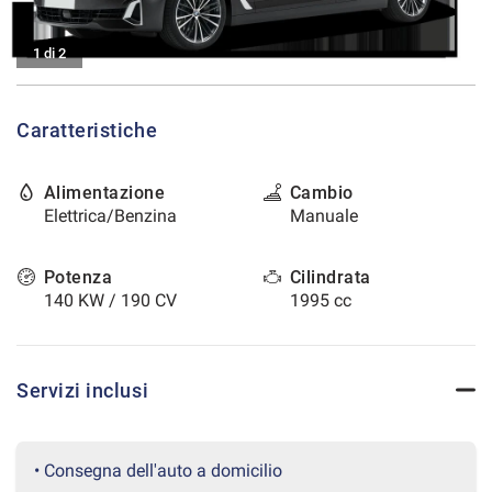
tracciamento
che
CONTATTI
adottiamo
1 di 2
per
offrire
AREA COMMERCIANTI
le
Caratteristiche
funzionalità
e
svolgere
Alimentazione
Cambio
le
Elettrica/Benzina
Manuale
attività
di
seguito
Potenza
Cilindrata
descritte.
140 KW / 190 CV
1995 cc
Per
ottenere
maggiori
informazioni
Servizi inclusi
sull'utilità
e
sul
funzionamento
• Consegna dell'auto a domicilio
di