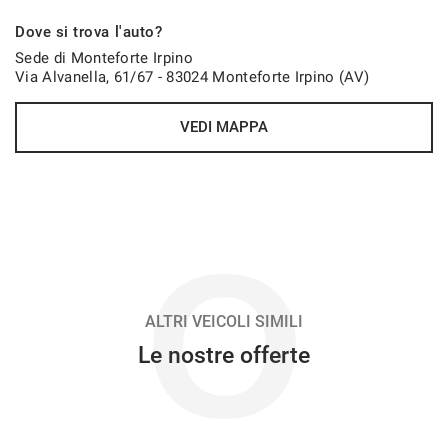
937€/mese
Dove si trova l'auto?
36 Mesi
Sede di Monteforte Irpino
Via Alvanella, 61/67 - 83024 Monteforte Irpino (AV)
VEDI
VEDI MAPPA
939€/mese
48 Mesi
VEDI
O
956€/mese
48 Mesi
ALTRI VEICOLI SIMILI
Le nostre offerte
VEDI
966€/mese