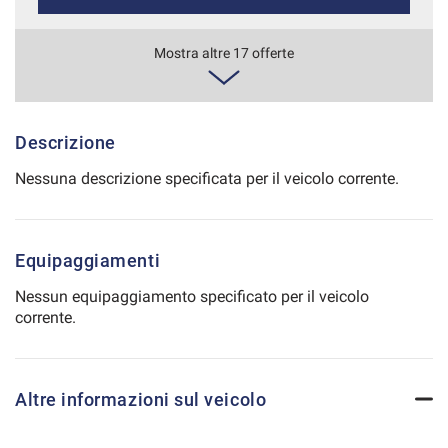
Salva
le
845€/mese
Mostra altre 17 offerte
impostazioni
48 Mesi
VEDI
Descrizione
Nessuna descrizione specificata per il veicolo corrente.
866€/mese
36 Mesi
Equipaggiamenti
VEDI
Nessun equipaggiamento specificato per il veicolo
corrente.
873€/mese
36 Mesi
Altre informazioni sul veicolo
VEDI