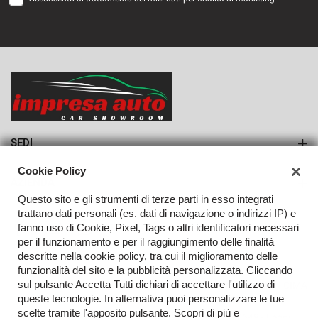
VEDI
1.133€/mese
36 Mesi
VEDI
SEDI
Sede di Monteforte Irpino
Cookie Policy
AZIENDA
Questo sito e gli strumenti di terze parti in esso integrati
Azienda
trattano dati personali (es. dati di navigazione o indirizzi IP) e
fanno uso di Cookie, Pixel, Tags o altri identificatori necessari
Contatti
per il funzionamento e per il raggiungimento delle finalità
descritte nella cookie policy, tra cui il miglioramento delle
funzionalità del sito e la pubblicità personalizzata. Cliccando
sul pulsante Accetta Tutti dichiari di accettare l'utilizzo di
TORNA IN CIMA
queste tecnologie. In alternativa puoi personalizzare le tue
scelte tramite l'apposito pulsante. Scopri di più e
Copyright © 2026 Impresa Auto Srl - P.IVA 02923240648 -
Leggi