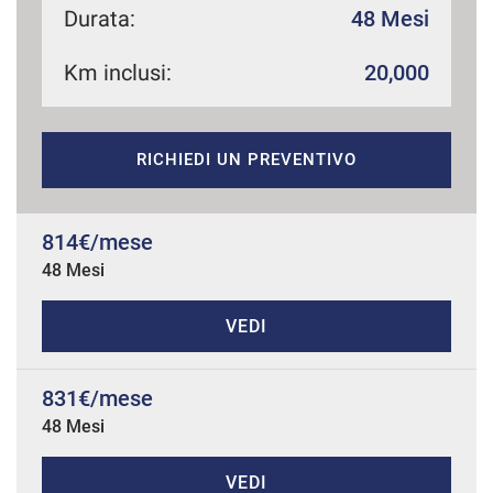
Durata:
48 Mesi
Km inclusi:
20,000
mpre
Cookie necessari
ilitato
RICHIEDI UN PREVENTIVO
Cookie delle preferenze
Cookie per il miglioramento dell'esperienza utente
814€/mese
48 Mesi
Cookie analitici
VEDI
Cookie di marketing
831€/mese
48 Mesi
Leggi
la
cookie
VEDI
policy