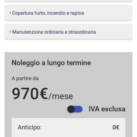
questi
strumenti
• Copertura furto, incendio e rapina
di
tracciamento
si
• Manutenzione ordinaria e straordinaria
rimanda
alla
cookie
policy.
Puoi
Noleggio a lungo termine
rivedere
e
A partire da
modificare
le
970€
tue
/mese
scelte
in
IVA esclusa
qualsiasi
momento.
Anticipo:
0€
a