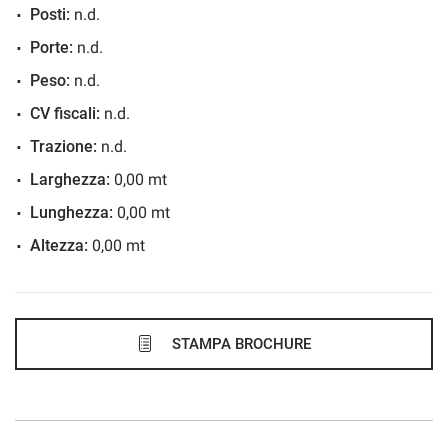
Posti:
n.d.
886€/mese
Porte:
n.d.
36 Mesi
Peso:
n.d.
VEDI
CV fiscali:
n.d.
Trazione:
n.d.
895€/mese
Larghezza:
0,00 mt
48 Mesi
Lunghezza:
0,00 mt
Altezza:
0,00 mt
VEDI
922€/mese
48 Mesi
STAMPA BROCHURE
VEDI