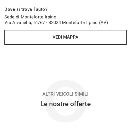
939€/mese
Dove si trova l'auto?
48 Mesi
Sede di Monteforte Irpino
Via Alvanella, 61/67 - 83024 Monteforte Irpino (AV)
VEDI
VEDI MAPPA
956€/mese
48 Mesi
VEDI
O
966€/mese
36 Mesi
ALTRI VEICOLI SIMILI
Le nostre offerte
VEDI
970€/mese