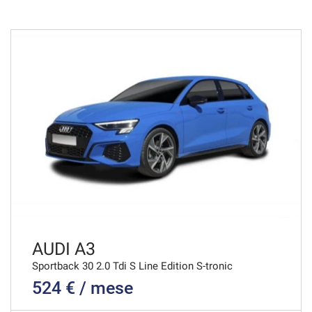
48 Mesi
VEDI
1.020€/mese
48 Mesi
VEDI
1.033€/mese
36 Mesi
VEDI
AUDI A3
Sportback 30 2.0 Tdi S Line Edition S-tronic
524 € / mese
1.040€/mese
36 Mesi