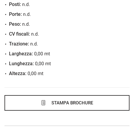
Posti:
n.d.
895€/mese
Porte:
n.d.
48 Mesi
Peso:
n.d.
VEDI
CV fiscali:
n.d.
Trazione:
n.d.
922€/mese
Larghezza:
0,00 mt
48 Mesi
Lunghezza:
0,00 mt
Altezza:
0,00 mt
VEDI
937€/mese
36 Mesi
STAMPA BROCHURE
VEDI