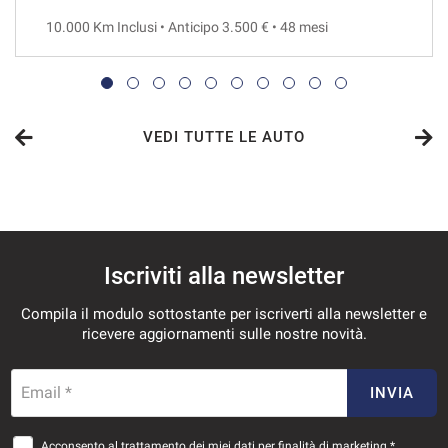
10.000 Km Inclusi • Anticipo 3.500 € • 48 mesi
VEDI
1.047€/mese
48 Mesi
VEDI TUTTE LE AUTO
VEDI
1.053€/mese
Iscriviti alla newsletter
36 Mesi
Compila il modulo sottostante per iscriverti alla newsletter e
VEDI
ricevere aggiornamenti sulle nostre novità.
1.104€/mese
Email *
INVIA
36 Mesi
Acconsento al trattamento dei miei dati per finalità di marketing *