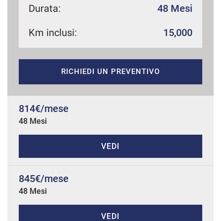
Durata:
48 Mesi
Km inclusi:
15,000
mpre
Cookie necessari
ilitato
RICHIEDI UN PREVENTIVO
Cookie delle preferenze
Cookie per il miglioramento dell'esperienza utente
814€/mese
48 Mesi
Cookie analitici
VEDI
Cookie di marketing
845€/mese
48 Mesi
Leggi
la
cookie
VEDI
policy