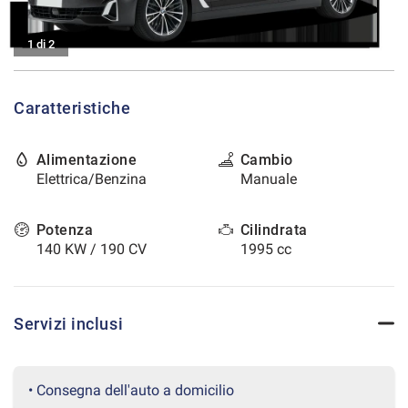
tracciamento
che
CONTATTI
adottiamo
1 di 2
per
offrire
AREA COMMERCIANTI
le
Caratteristiche
funzionalità
e
svolgere
Alimentazione
Cambio
le
Elettrica/Benzina
Manuale
attività
di
seguito
Potenza
Cilindrata
descritte.
140 KW / 190 CV
1995 cc
Per
ottenere
maggiori
informazioni
Servizi inclusi
sull'utilità
e
sul
funzionamento
• Consegna dell'auto a domicilio
di