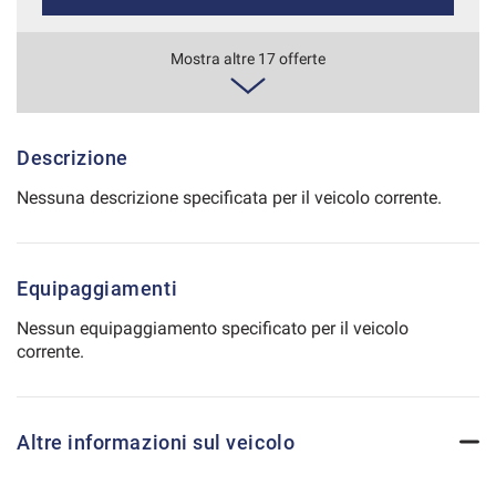
Salva
le
866€/mese
Mostra altre 17 offerte
impostazioni
36 Mesi
VEDI
Descrizione
Nessuna descrizione specificata per il veicolo corrente.
873€/mese
36 Mesi
Equipaggiamenti
VEDI
Nessun equipaggiamento specificato per il veicolo
corrente.
886€/mese
36 Mesi
Altre informazioni sul veicolo
VEDI