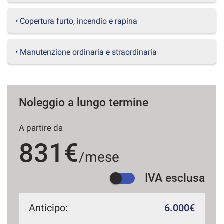
questi
strumenti
• Copertura furto, incendio e rapina
di
tracciamento
si
• Manutenzione ordinaria e straordinaria
rimanda
alla
cookie
policy.
Puoi
Noleggio a lungo termine
rivedere
e
A partire da
modificare
le
831€
tue
/mese
scelte
in
IVA esclusa
qualsiasi
momento.
Anticipo:
6.000€
a