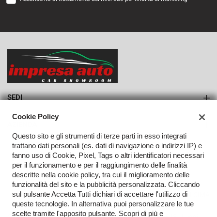
VEDI
1.133€/mese
36 Mesi
VEDI
SEDI
Sede di Monteforte Irpino
Cookie Policy
AZIENDA
Questo sito e gli strumenti di terze parti in esso integrati
Azienda
trattano dati personali (es. dati di navigazione o indirizzi IP) e
fanno uso di Cookie, Pixel, Tags o altri identificatori necessari
Contatti
per il funzionamento e per il raggiungimento delle finalità
descritte nella cookie policy, tra cui il miglioramento delle
funzionalità del sito e la pubblicità personalizzata. Cliccando
sul pulsante Accetta Tutti dichiari di accettare l'utilizzo di
TORNA IN CIMA
queste tecnologie. In alternativa puoi personalizzare le tue
scelte tramite l'apposito pulsante. Scopri di più e
Copyright © 2026 Impresa Auto Srl - P.IVA 02923240648 -
Leggi