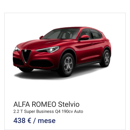
48 Mesi
VEDI
690€/mese
36 Mesi
VEDI
713€/mese
48 Mesi
VEDI
ALFA ROMEO Stelvio
2.2 T Super Business Q4 190cv Auto
438 € / mese
717€/mese
36 Mesi