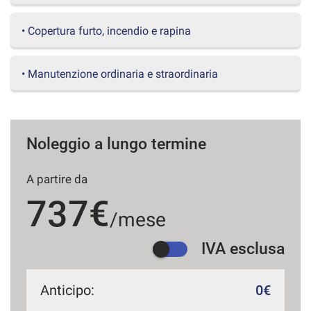
questi
strumenti
• Copertura furto, incendio e rapina
di
tracciamento
si
• Manutenzione ordinaria e straordinaria
rimanda
alla
cookie
policy.
Puoi
Noleggio a lungo termine
rivedere
e
A partire da
modificare
le
737€
tue
/mese
scelte
in
IVA esclusa
qualsiasi
momento.
Anticipo:
0€
a