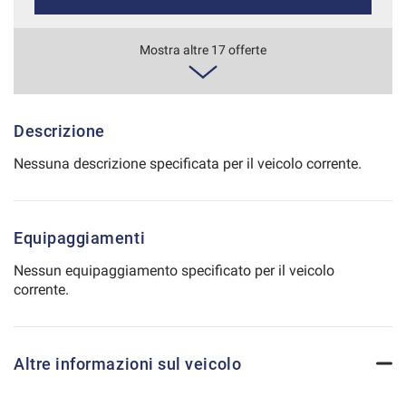
Salva
le
586€/mese
Mostra altre 17 offerte
impostazioni
48 Mesi
VEDI
Descrizione
Nessuna descrizione specificata per il veicolo corrente.
606€/mese
36 Mesi
Equipaggiamenti
VEDI
Nessun equipaggiamento specificato per il veicolo
corrente.
614€/mese
36 Mesi
Altre informazioni sul veicolo
VEDI