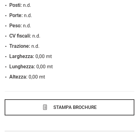
Posti:
n.d.
626€/mese
Porte:
n.d.
36 Mesi
Peso:
n.d.
VEDI
CV fiscali:
n.d.
Trazione:
n.d.
630€/mese
Larghezza:
0,00 mt
48 Mesi
Lunghezza:
0,00 mt
Altezza:
0,00 mt
VEDI
640€/mese
48 Mesi
STAMPA BROCHURE
VEDI