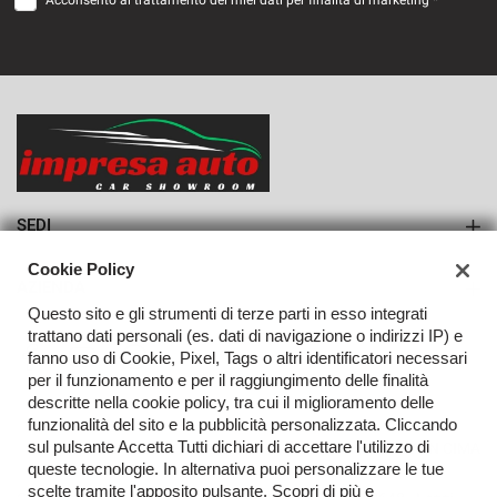
Acconsento al trattamento dei miei dati per finalità di marketing *
VEDI
801€/mese
36 Mesi
VEDI
SEDI
Sede di Monteforte Irpino
Cookie Policy
AZIENDA
Questo sito e gli strumenti di terze parti in esso integrati
Azienda
trattano dati personali (es. dati di navigazione o indirizzi IP) e
fanno uso di Cookie, Pixel, Tags o altri identificatori necessari
Contatti
per il funzionamento e per il raggiungimento delle finalità
descritte nella cookie policy, tra cui il miglioramento delle
funzionalità del sito e la pubblicità personalizzata. Cliccando
sul pulsante Accetta Tutti dichiari di accettare l'utilizzo di
TORNA IN CIMA
queste tecnologie. In alternativa puoi personalizzare le tue
scelte tramite l'apposito pulsante. Scopri di più e