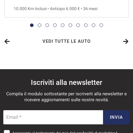
10.000 Km Inclusi • Anticipo 6.000 € • 36 mesi
VEDI
725€/mese
36 Mesi
VEDI TUTTE LE AUTO
VEDI
737€/mese
Iscriviti alla newsletter
48 Mesi
Compila il modulo sottostante per iscriverti alla newsletter e
VEDI
ricevere aggiornamenti sulle nostre novità.
778€/mese
Email *
INVIA
36 Mesi