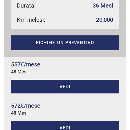
Durata:
36 Mesi
Km inclusi:
20,000
mpre
Cookie necessari
ilitato
RICHIEDI UN PREVENTIVO
Cookie delle preferenze
Cookie per il miglioramento dell'esperienza utente
557€/mese
48 Mesi
Cookie analitici
VEDI
Cookie di marketing
572€/mese
48 Mesi
Leggi
la
cookie
policy
VEDI