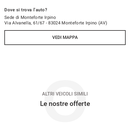
654€/mese
Dove si trova l'auto?
48 Mesi
Sede di Monteforte Irpino
Via Alvanella, 61/67 - 83024 Monteforte Irpino (AV)
VEDI
VEDI MAPPA
655€/mese
48 Mesi
VEDI
O
667€/mese
36 Mesi
ALTRI VEICOLI SIMILI
Le nostre offerte
VEDI
669€/mese