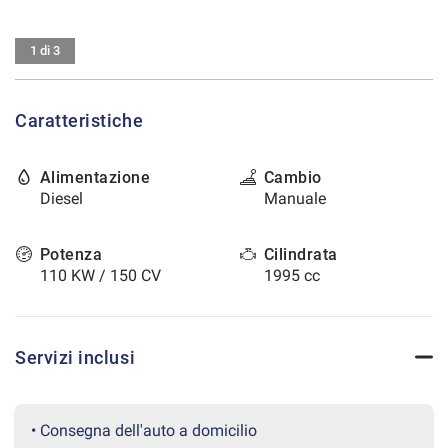
tracciamento
che
CONTATTI
adottiamo
1 di 3
per
offrire
AREA COMMERCIANTI
le
Caratteristiche
funzionalità
e
svolgere
Alimentazione
Cambio
le
Diesel
Manuale
attività
di
seguito
Potenza
Cilindrata
descritte.
110 KW / 150 CV
1995 cc
Per
ottenere
maggiori
informazioni
Servizi inclusi
sull'utilità
e
sul
funzionamento
• Consegna dell'auto a domicilio
di