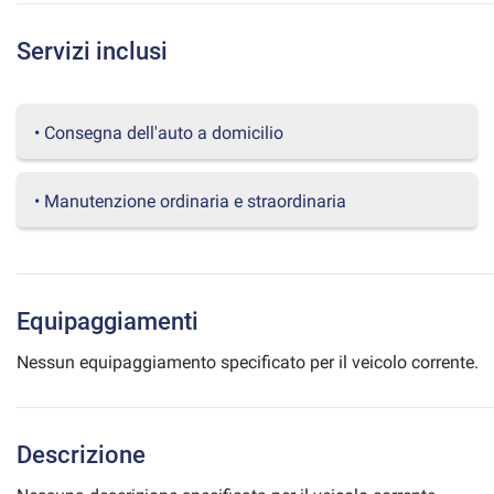
questi
strumenti
Servizi inclusi
di
tracciamento
si
rimanda
• Consegna dell'auto a domicilio
alla
cookie
policy.
• Manutenzione ordinaria e straordinaria
Puoi
rivedere
e
modificare
le
Equipaggiamenti
tue
scelte
Nessun equipaggiamento specificato per il veicolo corrente.
in
qualsiasi
momento.
Descrizione
a