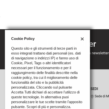
Cookie Policy
Iscriviti alla newsletter
Questo sito e gli strumenti di terze parti in
Compila il modulo sottostante per iscriverti alla newsletter
esso integrati trattano dati personali (es. dati
nostre novità.
di navigazione o indirizzi IP) e fanno uso di
Cookie, Pixel, Tags o altri identificatori
necessari per il funzionamento e per il
raggiungimento delle finalità descritte nella
cookie policy, tra cui il miglioramento delle
funzionalità del sito e la pubblicità
personalizzata. Cliccando sul pulsante
SEDI
Accetta Tutti dichiari di accettare l'utilizzo di
Sede di M
queste tecnologie. In alternativa puoi
personalizzare le tue scelte tramite l'apposito
pulsante. Scopri di più e personalizza.
Leggi