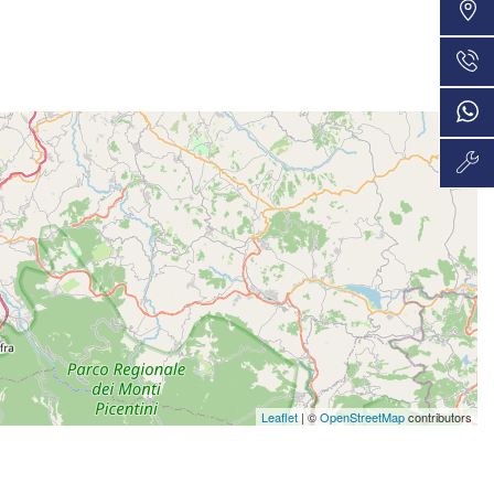
VEDI
36 Mesi
725€/mese
VEDI
36 Mesi
737€/mese
VEDI
36 Mesi
737€/mese
VEDI
48 Mesi
778€/mese
VEDI
36 Mesi
Leaflet
| ©
OpenStreetMap
contributors
801€/mese
VEDI
36 Mesi