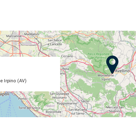
e Irpino (AV)