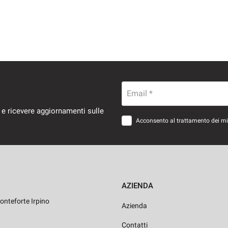
Email *
 e ricevere aggiornamenti sulle
Acconsento al trattamento dei miei
AZIENDA
onteforte Irpino
Azienda
Contatti