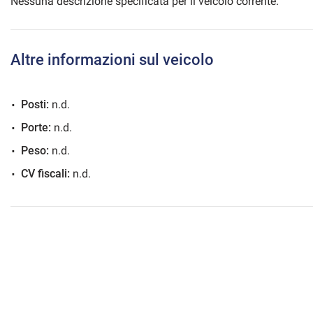
Nessuna descrizione specificata per il veicolo corrente.
Altre informazioni sul veicolo
mpre
Cookie necessari
ilitato
Posti:
n.d.
Cookie delle preferenze
Porte:
n.d.
Peso:
n.d.
Cookie per il miglioramento dell'esperienza utente
CV fiscali:
n.d.
Cookie analitici
Cookie di marketing