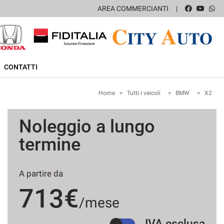
AREA COMMERCIANTI
CONTATTI
Home
>
Tutti i veicoli
>
BMW
>
X2
Noleggio a lungo
termine
A partire da
713€
/mese
IVA esclusa