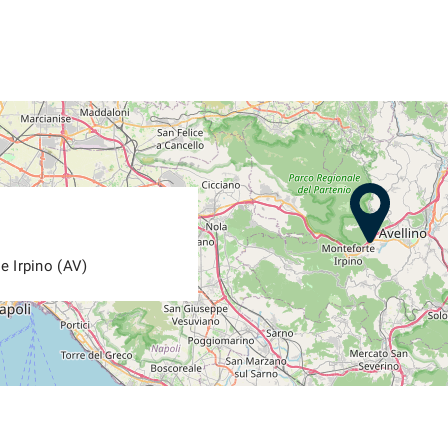
e Irpino (AV)