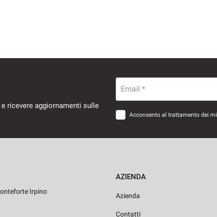
Email *
 e ricevere aggiornamenti sulle
Acconsento al trattamento dei miei
AZIENDA
onteforte Irpino
Azienda
Contatti