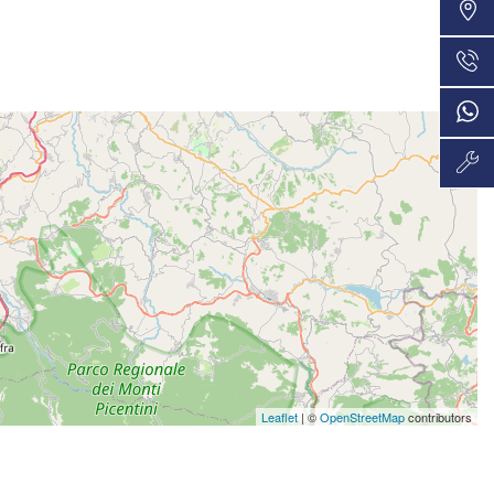
VEDI
36 Mesi
725€/mese
VEDI
36 Mesi
737€/mese
VEDI
36 Mesi
737€/mese
VEDI
48 Mesi
778€/mese
VEDI
36 Mesi
Leaflet
| ©
OpenStreetMap
contributors
801€/mese
VEDI
36 Mesi