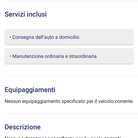
questi
strumenti
Servizi inclusi
di
tracciamento
si
rimanda
• Consegna dell'auto a domicilio
alla
cookie
policy.
• Manutenzione ordinaria e straordinaria
Puoi
rivedere
e
modificare
le
Equipaggiamenti
tue
scelte
Nessun equipaggiamento specificato per il veicolo corrente.
in
qualsiasi
momento.
Descrizione
a