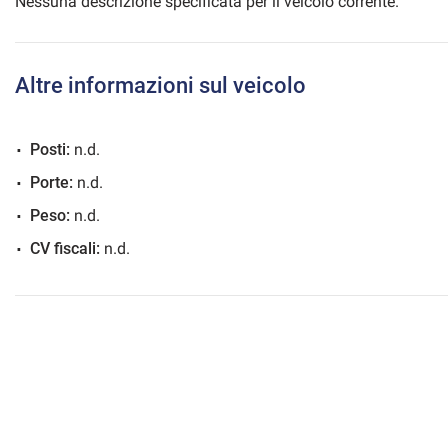
Nessuna descrizione specificata per il veicolo corrente.
Altre informazioni sul veicolo
mpre
Cookie necessari
ilitato
Posti:
n.d.
Cookie delle preferenze
Porte:
n.d.
Peso:
n.d.
Cookie per il miglioramento dell'esperienza utente
CV fiscali:
n.d.
Cookie analitici
Cookie di marketing