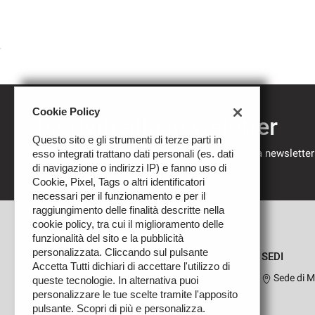
Cookie Policy
Iscriviti alla newsletter
Questo sito e gli strumenti di terze parti in
Compila il modulo sottostante per iscriverti alla newsletter
esso integrati trattano dati personali (es. dati
nostre novità.
di navigazione o indirizzi IP) e fanno uso di
Cookie, Pixel, Tags o altri identificatori
necessari per il funzionamento e per il
raggiungimento delle finalità descritte nella
cookie policy, tra cui il miglioramento delle
funzionalità del sito e la pubblicità
personalizzata. Cliccando sul pulsante
SEDI
Accetta Tutti dichiari di accettare l'utilizzo di
Sede di M
queste tecnologie. In alternativa puoi
personalizzare le tue scelte tramite l'apposito
pulsante. Scopri di più e personalizza.
Leggi