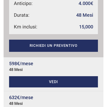
Anticipo:
4.000€
Durata:
48 Mesi
mpre
Cookie necessari
ilitato
Km inclusi:
15,000
Cookie delle preferenze
RICHIEDI UN PREVENTIVO
Cookie per il miglioramento dell'esperienza utente
598€/mese
Cookie analitici
48 Mesi
Cookie di marketing
VEDI
Leggi
632€/mese
la
cookie
48 Mesi
policy