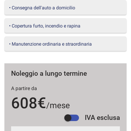
questi
• Consegna dell'auto a domicilio
strumenti
di
tracciamento
• Copertura furto, incendio e rapina
si
rimanda
alla
• Manutenzione ordinaria e straordinaria
cookie
policy.
Puoi
rivedere
e
Noleggio a lungo termine
modificare
le
tue
A partire da
scelte
608€
in
/mese
qualsiasi
momento.
IVA esclusa
a