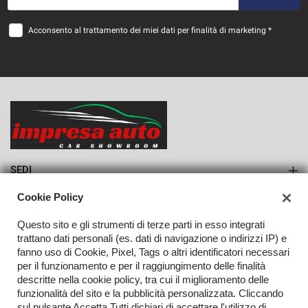
36 Mesi
Acconsento al trattamento dei miei dati per finalità di marketing *
VEDI
834€/mese
36 Mesi
VEDI
SEDI
Sede di Monteforte Irpino
Cookie Policy
AZIENDA
Questo sito e gli strumenti di terze parti in esso integrati
Azienda
trattano dati personali (es. dati di navigazione o indirizzi IP) e
fanno uso di Cookie, Pixel, Tags o altri identificatori necessari
Contatti
per il funzionamento e per il raggiungimento delle finalità
descritte nella cookie policy, tra cui il miglioramento delle
funzionalità del sito e la pubblicità personalizzata. Cliccando
sul pulsante Accetta Tutti dichiari di accettare l'utilizzo di