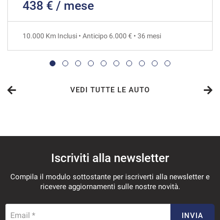
438 € / mese
763€/mese
48 Mesi
10.000 Km Inclusi • Anticipo 6.000 € • 36 mesi
VEDI
769€/mese
36 Mesi
VEDI TUTTE LE AUTO
VEDI
791€/mese
Iscriviti alla newsletter
36 Mesi
Compila il modulo sottostante per iscriverti alla newsletter e
VEDI
ricevere aggiornamenti sulle nostre novità.
813€/mese
Email *
INVIA