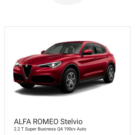
723€/mese
48 Mesi
VEDI
742€/mese
48 Mesi
VEDI
749€/mese
36 Mesi
VEDI
ALFA ROMEO Stelvio
2.2 T Super Business Q4 190cv Auto