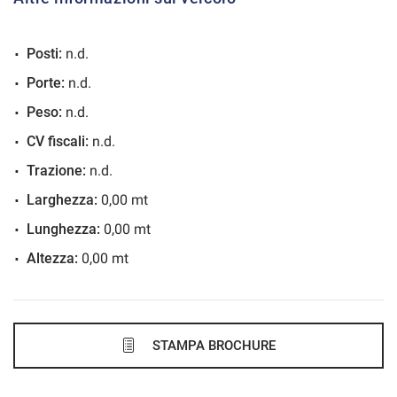
VEDI
Posti:
n.d.
672€/mese
Porte:
n.d.
48 Mesi
Peso:
n.d.
VEDI
CV fiscali:
n.d.
Trazione:
n.d.
676€/mese
Larghezza:
0,00 mt
36 Mesi
Lunghezza:
0,00 mt
Altezza:
0,00 mt
VEDI
689€/mese
48 Mesi
STAMPA BROCHURE
VEDI