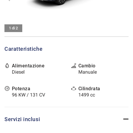
tracciamento
che
CONTATTI
adottiamo
per
offrire
AREA COMMERCIANTI
1 di 2
le
funzionalità
e
Caratteristiche
svolgere
le
attività
Alimentazione
Cambio
di
Diesel
Manuale
seguito
descritte.
Per
Potenza
Cilindrata
ottenere
96 KW / 131 CV
1499 cc
maggiori
informazioni
sull'utilità
e
Servizi inclusi
sul
funzionamento
di