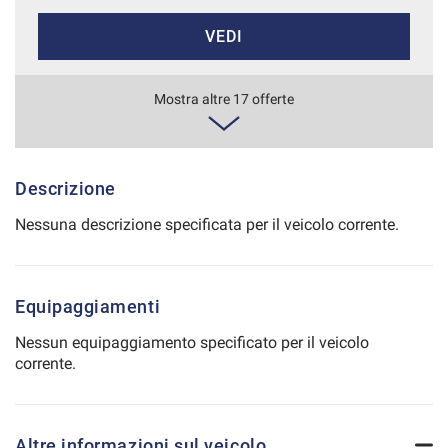
Salva
VEDI
le
impostazioni
634€/mese
Mostra altre 17 offerte
36 Mesi
VEDI
Descrizione
Nessuna descrizione specificata per il veicolo corrente.
651€/mese
48 Mesi
Equipaggiamenti
VEDI
Nessun equipaggiamento specificato per il veicolo
corrente.
654€/mese
36 Mesi
Altre informazioni sul veicolo