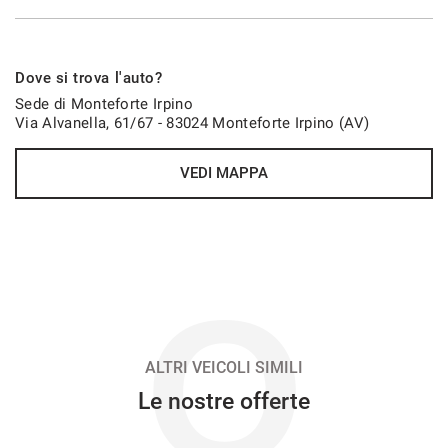
698€/mese
Dove si trova l'auto?
36 Mesi
Sede di Monteforte Irpino
Via Alvanella, 61/67 - 83024 Monteforte Irpino (AV)
VEDI
VEDI MAPPA
699€/mese
48 Mesi
VEDI
O
719€/mese
36 Mesi
ALTRI VEICOLI SIMILI
Le nostre offerte
VEDI