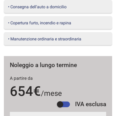
questi
• Consegna dell'auto a domicilio
strumenti
di
tracciamento
• Copertura furto, incendio e rapina
si
rimanda
alla
• Manutenzione ordinaria e straordinaria
cookie
policy.
Puoi
rivedere
e
Noleggio a lungo termine
modificare
le
tue
A partire da
scelte
654€
in
/mese
qualsiasi
momento.
IVA esclusa
a