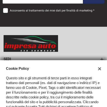
36 Mesi
Acconsento al trattamento dei miei dati per finalità di marketing *
VEDI
834€/mese
36 Mesi
VEDI
SEDI
Sede di Monteforte Irpino
Cookie Policy
AZIENDA
Questo sito e gli strumenti di terze parti in esso integrati
Azienda
trattano dati personali (es. dati di navigazione o indirizzi IP) e
fanno uso di Cookie, Pixel, Tags o altri identificatori necessari
Contatti
per il funzionamento e per il raggiungimento delle finalità
descritte nella cookie policy, tra cui il miglioramento delle
funzionalità del sito e la pubblicità personalizzata. Cliccando
sul pulsante Accetta Tutti dichiari di accettare l'utilizzo di