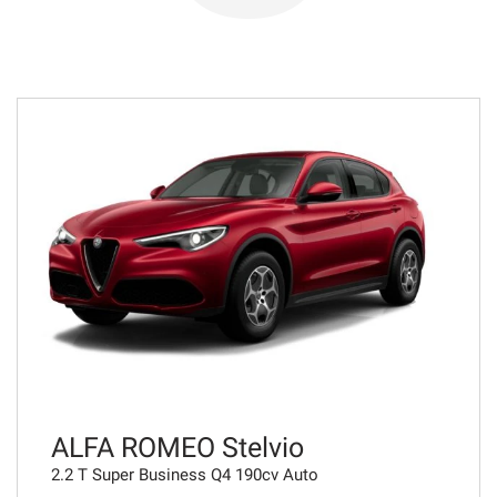
723€/mese
48 Mesi
VEDI
742€/mese
48 Mesi
VEDI
749€/mese
36 Mesi
VEDI
ALFA ROMEO Stelvio
2.2 T Super Business Q4 190cv Auto