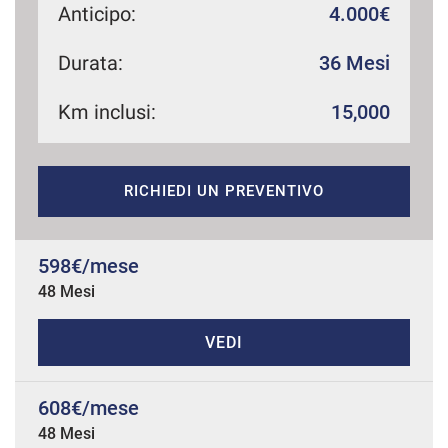
Anticipo:
4.000€
Durata:
36 Mesi
mpre
Cookie necessari
ilitato
Km inclusi:
15,000
Cookie delle preferenze
RICHIEDI UN PREVENTIVO
Cookie per il miglioramento dell'esperienza utente
598€/mese
Cookie analitici
48 Mesi
Cookie di marketing
VEDI
Leggi
608€/mese
la
cookie
48 Mesi
policy