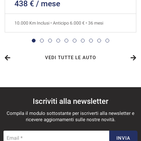
438 € / mese
763€/mese
48 Mesi
10.000 Km Inclusi • Anticipo 6.000 € • 36 mesi
VEDI
769€/mese
36 Mesi
VEDI TUTTE LE AUTO
VEDI
791€/mese
Iscriviti alla newsletter
36 Mesi
Compila il modulo sottostante per iscriverti alla newsletter e
VEDI
ricevere aggiornamenti sulle nostre novità.
813€/mese
Email *
INVIA