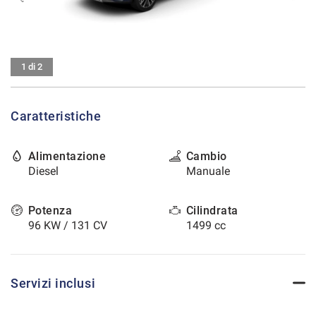
tracciamento
che
CONTATTI
adottiamo
per
offrire
AREA COMMERCIANTI
1 di 2
le
funzionalità
e
Caratteristiche
svolgere
le
attività
Alimentazione
Cambio
di
Diesel
Manuale
seguito
descritte.
Per
Potenza
Cilindrata
ottenere
96 KW / 131 CV
1499 cc
maggiori
informazioni
sull'utilità
e
Servizi inclusi
sul
funzionamento
di