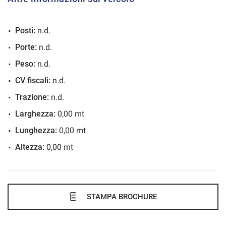
VEDI
Posti:
n.d.
672€/mese
Porte:
n.d.
48 Mesi
Peso:
n.d.
VEDI
CV fiscali:
n.d.
Trazione:
n.d.
676€/mese
Larghezza:
0,00 mt
36 Mesi
Lunghezza:
0,00 mt
Altezza:
0,00 mt
VEDI
689€/mese
48 Mesi
STAMPA BROCHURE
VEDI