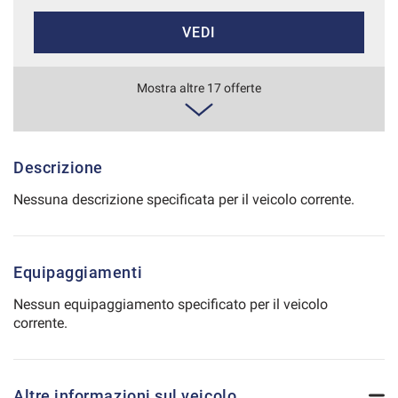
Salva
VEDI
le
impostazioni
632€/mese
Mostra altre 17 offerte
48 Mesi
VEDI
Descrizione
Nessuna descrizione specificata per il veicolo corrente.
634€/mese
36 Mesi
Equipaggiamenti
VEDI
Nessun equipaggiamento specificato per il veicolo
corrente.
651€/mese
48 Mesi
Altre informazioni sul veicolo