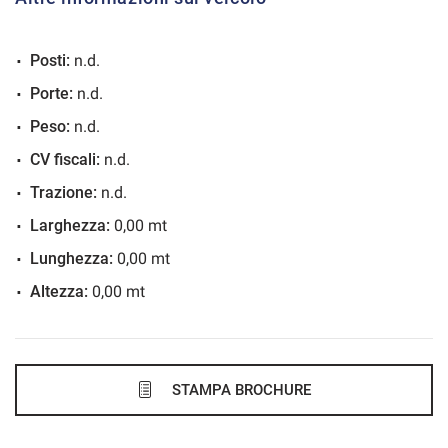
VEDI
Posti:
n.d.
654€/mese
Porte:
n.d.
36 Mesi
Peso:
n.d.
VEDI
CV fiscali:
n.d.
Trazione:
n.d.
672€/mese
Larghezza:
0,00 mt
48 Mesi
Lunghezza:
0,00 mt
Altezza:
0,00 mt
VEDI
676€/mese
36 Mesi
STAMPA BROCHURE
VEDI