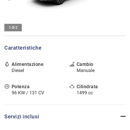
tracciamento
che
CONTATTI
adottiamo
per
offrire
AREA COMMERCIANTI
1 di 2
le
funzionalità
e
Caratteristiche
svolgere
le
attività
Alimentazione
Cambio
di
Diesel
Manuale
seguito
descritte.
Per
Potenza
Cilindrata
ottenere
96 KW / 131 CV
1499 cc
maggiori
informazioni
sull'utilità
e
Servizi inclusi
sul
funzionamento
di