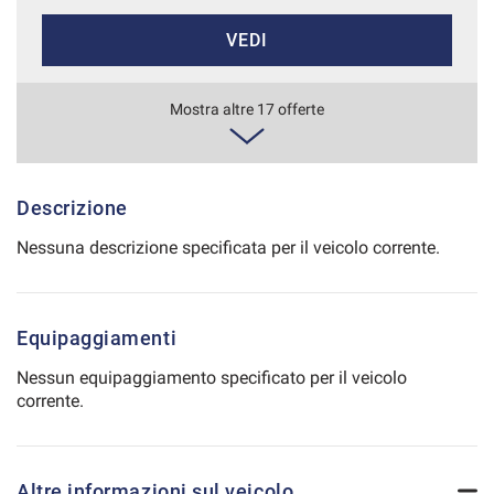
Salva
VEDI
le
impostazioni
632€/mese
Mostra altre 17 offerte
48 Mesi
VEDI
Descrizione
Nessuna descrizione specificata per il veicolo corrente.
634€/mese
36 Mesi
Equipaggiamenti
VEDI
Nessun equipaggiamento specificato per il veicolo
corrente.
651€/mese
48 Mesi
Altre informazioni sul veicolo