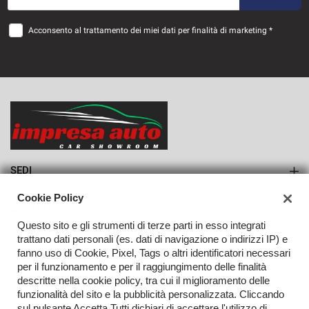
36 Mesi
Acconsento al trattamento dei miei dati per finalità di marketing *
VEDI
834€/mese
36 Mesi
VEDI
SEDI
Sede di Monteforte Irpino
Cookie Policy
AZIENDA
Questo sito e gli strumenti di terze parti in esso integrati
Azienda
trattano dati personali (es. dati di navigazione o indirizzi IP) e
fanno uso di Cookie, Pixel, Tags o altri identificatori necessari
Contatti
per il funzionamento e per il raggiungimento delle finalità
descritte nella cookie policy, tra cui il miglioramento delle
funzionalità del sito e la pubblicità personalizzata. Cliccando
sul pulsante Accetta Tutti dichiari di accettare l'utilizzo di