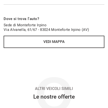
689€/mese
Dove si trova l'auto?
48 Mesi
Sede di Monteforte Irpino
Via Alvanella, 61/67 - 83024 Monteforte Irpino (AV)
VEDI
VEDI MAPPA
698€/mese
36 Mesi
VEDI
O
699€/mese
48 Mesi
ALTRI VEICOLI SIMILI
Le nostre offerte
VEDI