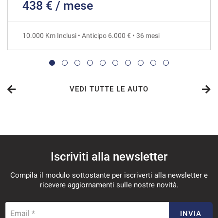
438 € / mese
763€/mese
48 Mesi
10.000 Km Inclusi • Anticipo 6.000 € • 36 mesi
VEDI
769€/mese
36 Mesi
VEDI TUTTE LE AUTO
VEDI
791€/mese
Iscriviti alla newsletter
36 Mesi
Compila il modulo sottostante per iscriverti alla newsletter e
VEDI
ricevere aggiornamenti sulle nostre novità.
813€/mese
Email *
INVIA