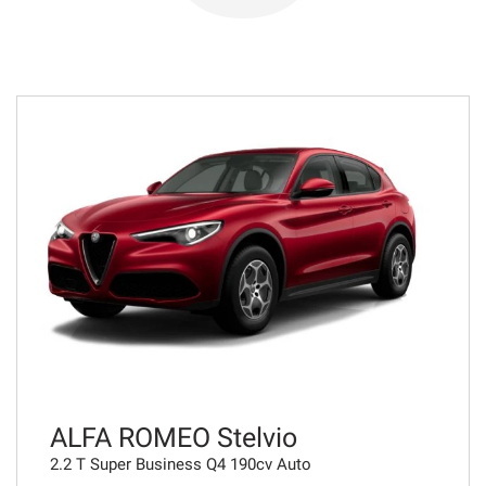
723€/mese
48 Mesi
VEDI
742€/mese
48 Mesi
VEDI
749€/mese
36 Mesi
VEDI
ALFA ROMEO Stelvio
2.2 T Super Business Q4 190cv Auto