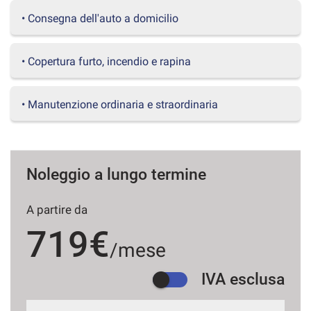
questi
• Consegna dell'auto a domicilio
strumenti
di
tracciamento
• Copertura furto, incendio e rapina
si
rimanda
alla
• Manutenzione ordinaria e straordinaria
cookie
policy.
Puoi
rivedere
e
Noleggio a lungo termine
modificare
le
tue
A partire da
scelte
719€
in
/mese
qualsiasi
momento.
IVA esclusa
a