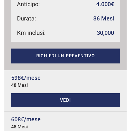
Anticipo:
4.000€
Durata:
36 Mesi
mpre
Cookie necessari
ilitato
Km inclusi:
30,000
Cookie delle preferenze
RICHIEDI UN PREVENTIVO
Cookie per il miglioramento dell'esperienza utente
598€/mese
Cookie analitici
48 Mesi
Cookie di marketing
VEDI
Leggi
608€/mese
la
cookie
48 Mesi
policy