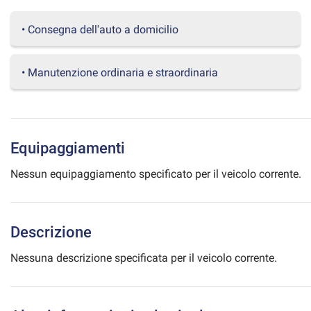
questi
strumenti
• Consegna dell'auto a domicilio
di
tracciamento
si
• Manutenzione ordinaria e straordinaria
rimanda
alla
cookie
policy.
Puoi
Equipaggiamenti
rivedere
e
Nessun equipaggiamento specificato per il veicolo corrente.
modificare
le
tue
scelte
Descrizione
in
qualsiasi
Nessuna descrizione specificata per il veicolo corrente.
momento.
a