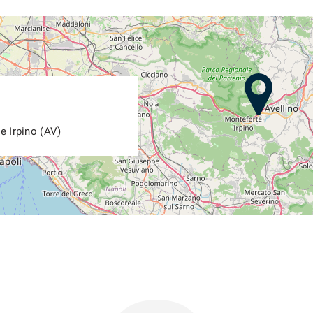
e Irpino (AV)