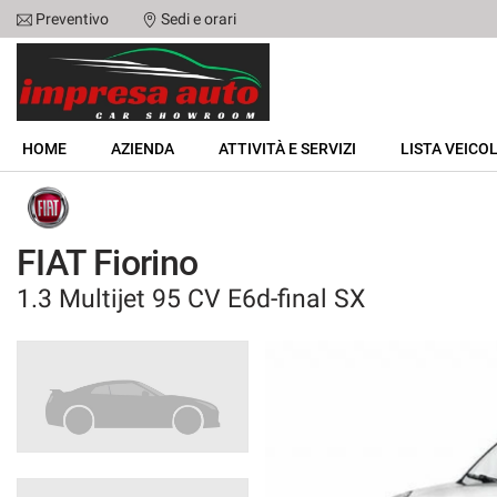
Preventivo
Sedi e orari
Le
tue
preferenze
di
HOME
consenso
HOME
AZIENDA
ATTIVITÀ E SERVIZI
LISTA VEICOL
Il
AZIENDA
seguente
pannello
ATTIVITÀ E SERVIZI
ti
FIAT Fiorino
consente
di
1.3 Multijet 95 CV E6d-final SX
LISTA VEICOLI
esprimere
le
tue
NOLEGGIO
preferenze
di
consenso
ACQUISTIAMO USATO
alle
tecnologie
ASSISTENZA
di