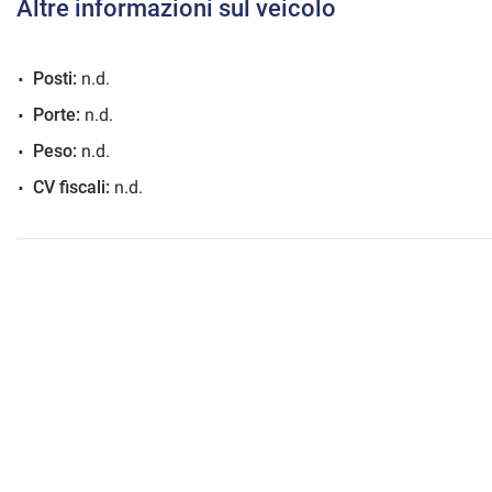
Altre informazioni sul veicolo
Posti:
n.d.
mpre
Cookie necessari
Porte:
n.d.
ilitato
Peso:
n.d.
Cookie delle preferenze
CV fiscali:
n.d.
Cookie per il miglioramento dell'esperienza utente
Cookie analitici
Cookie di marketing