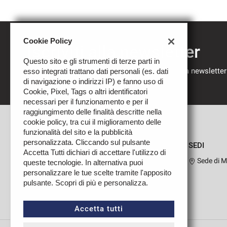
Cookie Policy
Iscriviti alla newsletter
Questo sito e gli strumenti di terze parti in
Compila il modulo sottostante per iscriverti alla newsletter
esso integrati trattano dati personali (es. dati
nostre novità.
di navigazione o indirizzi IP) e fanno uso di
Cookie, Pixel, Tags o altri identificatori
necessari per il funzionamento e per il
raggiungimento delle finalità descritte nella
cookie policy, tra cui il miglioramento delle
funzionalità del sito e la pubblicità
personalizzata. Cliccando sul pulsante
SEDI
Accetta Tutti dichiari di accettare l'utilizzo di
Sede di M
queste tecnologie. In alternativa puoi
personalizzare le tue scelte tramite l'apposito
pulsante. Scopri di più e personalizza.
Leggi
la
cookie
Accetta tutti
policy