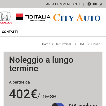
AREA COMMERCIANTI
CONTATTI
Home
>
Tutti i veicoli
>
FIAT
>
Fiorino
Noleggio a lungo
termine
A partire da
402€
/mese
IVA esclusa