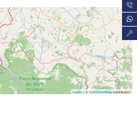
Leaflet
| ©
OpenStreetMap
contributors