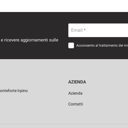
Email *
 e ricevere aggiornamenti sulle
Acconsento al trattamento dei miei
AZIENDA
onteforte Irpino
Azienda
Contatti