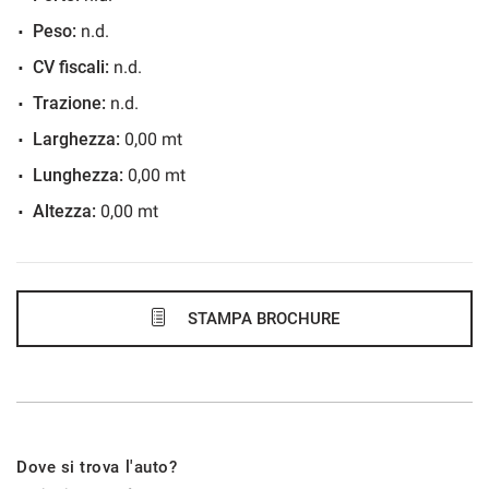
48 Mesi
Peso:
n.d.
VEDI
CV fiscali:
n.d.
Trazione:
n.d.
425€/mese
Larghezza:
0,00 mt
60 Mesi
Lunghezza:
0,00 mt
Altezza:
0,00 mt
VEDI
434€/mese
48 Mesi
STAMPA BROCHURE
VEDI
443€/mese
Dove si trova l'auto?
60 Mesi