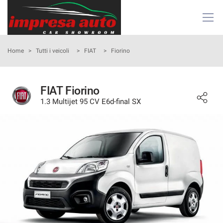
Le
tue
preferenze
di
HOME
Home
>
Tutti i veicoli
>
FIAT
>
Fiorino
consenso
Il
AZIENDA
seguente
FIAT Fiorino
pannello
1.3 Multijet 95 CV E6d-final SX
ATTIVITÀ E SERVIZI
ti
consente
di
LISTA VEICOLI
esprimere
le
tue
NOLEGGIO
preferenze
di
consenso
ACQUISTIAMO USATO
alle
tecnologie
ASSISTENZA
di