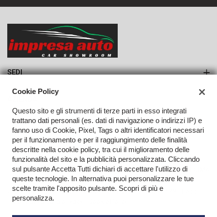
SEDI
Sede di Monteforte Irpino
Cookie Policy
AZIENDA
Questo sito e gli strumenti di terze parti in esso integrati
Azienda
trattano dati personali (es. dati di navigazione o indirizzi IP) e
fanno uso di Cookie, Pixel, Tags o altri identificatori necessari
Contatti
per il funzionamento e per il raggiungimento delle finalità
descritte nella cookie policy, tra cui il miglioramento delle
funzionalità del sito e la pubblicità personalizzata. Cliccando
sul pulsante Accetta Tutti dichiari di accettare l'utilizzo di
TORNA IN CIMA
queste tecnologie. In alternativa puoi personalizzare le tue
scelte tramite l'apposito pulsante. Scopri di più e
Copyright © 2026 Impresa Auto Srl - P.IVA 02923240648 -
Leggi
personalizza.
l'informativa sulla privacy
-
Cookie Policy