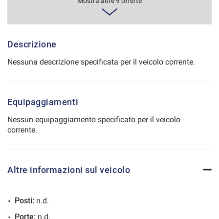
384€/mese
Mostra altre 9 offerte
60 Mesi
Salva
le
impostazioni
VEDI
Descrizione
Nessuna descrizione specificata per il veicolo corrente.
402€/mese
60 Mesi
Equipaggiamenti
VEDI
Nessun equipaggiamento specificato per il veicolo
corrente.
402€/mese
60 Mesi
Altre informazioni sul veicolo
VEDI
Posti:
n.d.
404€/mese
Porte:
n.d.