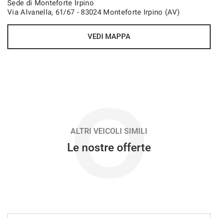
Sede di Monteforte Irpino
Via Alvanella, 61/67 - 83024 Monteforte Irpino (AV)
VEDI
VEDI MAPPA
456€/mese
48 Mesi
VEDI
O
467€/mese
48 Mesi
ALTRI VEICOLI SIMILI
Le nostre offerte
VEDI