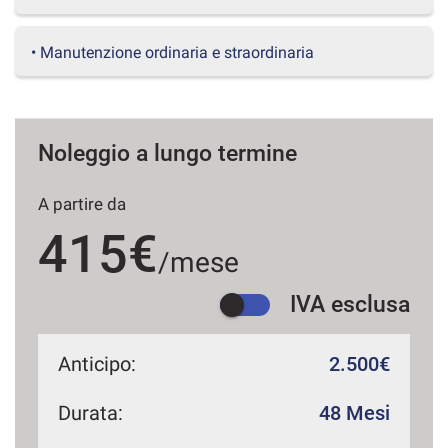
questi
strumenti
• Manutenzione ordinaria e straordinaria
di
tracciamento
si
rimanda
alla
Noleggio a lungo termine
cookie
policy.
Puoi
A partire da
rivedere
415€
e
/mese
modificare
le
tue
IVA esclusa
scelte
in
qualsiasi
Anticipo:
2.500€
momento.
Durata:
48 Mesi
a