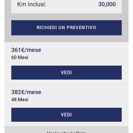
Km inclusi:
30,000
mpre
Cookie necessari
RICHIEDI UN PREVENTIVO
ilitato
Cookie delle preferenze
361€/mese
60 Mesi
Cookie per il miglioramento dell'esperienza utente
VEDI
Cookie analitici
382€/mese
Cookie di marketing
48 Mesi
VEDI
Leggi
la
cookie
policy