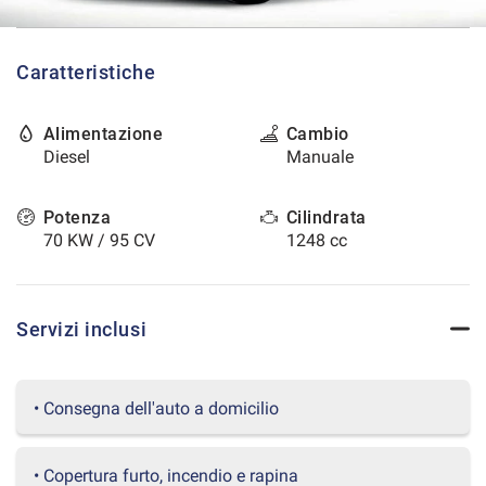
tracciamento
che
CONTATTI
adottiamo
Caratteristiche
per
offrire
AREA COMMERCIANTI
le
Alimentazione
Cambio
funzionalità
Diesel
Manuale
e
svolgere
le
Potenza
Cilindrata
attività
70 KW / 95 CV
1248 cc
di
seguito
descritte.
Per
Servizi inclusi
ottenere
maggiori
informazioni
sull'utilità
• Consegna dell'auto a domicilio
e
sul
funzionamento
• Copertura furto, incendio e rapina
di