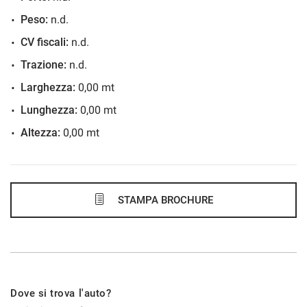
48 Mesi
Peso:
n.d.
VEDI
CV fiscali:
n.d.
Trazione:
n.d.
425€/mese
Larghezza:
0,00 mt
60 Mesi
Lunghezza:
0,00 mt
Altezza:
0,00 mt
VEDI
434€/mese
48 Mesi
STAMPA BROCHURE
VEDI
443€/mese
Dove si trova l'auto?
60 Mesi