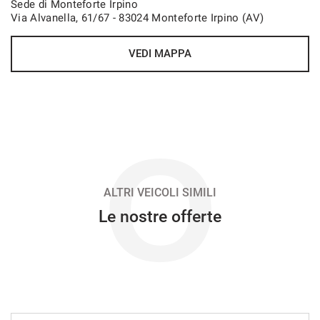
Sede di Monteforte Irpino
Via Alvanella, 61/67 - 83024 Monteforte Irpino (AV)
VEDI
VEDI MAPPA
456€/mese
48 Mesi
VEDI
O
467€/mese
48 Mesi
ALTRI VEICOLI SIMILI
Le nostre offerte
VEDI