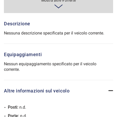
402€/mese
Mostra altre 9 offerte
60 Mesi
Salva
le
impostazioni
VEDI
Descrizione
Nessuna descrizione specificata per il veicolo corrente.
402€/mese
60 Mesi
Equipaggiamenti
VEDI
Nessun equipaggiamento specificato per il veicolo
corrente.
404€/mese
48 Mesi
Altre informazioni sul veicolo
VEDI
Posti:
n.d.
415€/mese
Porte:
n.d.