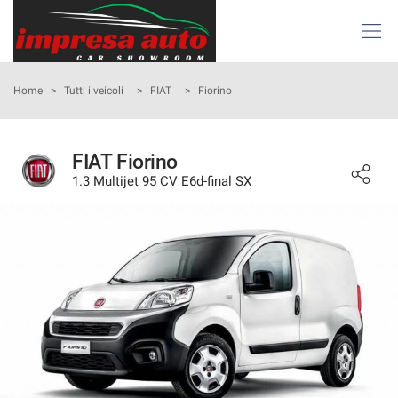
Le
tue
preferenze
di
HOME
Home
>
Tutti i veicoli
>
FIAT
>
Fiorino
consenso
Il
AZIENDA
seguente
FIAT Fiorino
pannello
1.3 Multijet 95 CV E6d-final SX
ATTIVITÀ E SERVIZI
ti
consente
di
LISTA VEICOLI
esprimere
le
tue
NOLEGGIO
preferenze
di
consenso
ACQUISTIAMO USATO
alle
tecnologie
ASSISTENZA
di