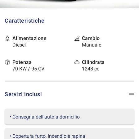
tracciamento
che
CONTATTI
adottiamo
Caratteristiche
per
offrire
AREA COMMERCIANTI
le
Alimentazione
Cambio
funzionalità
Diesel
Manuale
e
svolgere
le
Potenza
Cilindrata
attività
70 KW / 95 CV
1248 cc
di
seguito
descritte.
Per
Servizi inclusi
ottenere
maggiori
informazioni
sull'utilità
• Consegna dell'auto a domicilio
e
sul
funzionamento
• Copertura furto, incendio e rapina
di