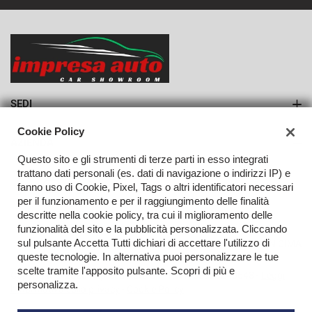
SEDI
Sede di Monteforte Irpino
Cookie Policy
AZIENDA
Questo sito e gli strumenti di terze parti in esso integrati
Azienda
trattano dati personali (es. dati di navigazione o indirizzi IP) e
fanno uso di Cookie, Pixel, Tags o altri identificatori necessari
Contatti
per il funzionamento e per il raggiungimento delle finalità
descritte nella cookie policy, tra cui il miglioramento delle
funzionalità del sito e la pubblicità personalizzata. Cliccando
sul pulsante Accetta Tutti dichiari di accettare l'utilizzo di
TORNA IN CIMA
queste tecnologie. In alternativa puoi personalizzare le tue
scelte tramite l'apposito pulsante. Scopri di più e
Copyright © 2026 Impresa Auto Srl - P.IVA 02923240648 -
Leggi
personalizza.
l'informativa sulla privacy
-
Cookie Policy