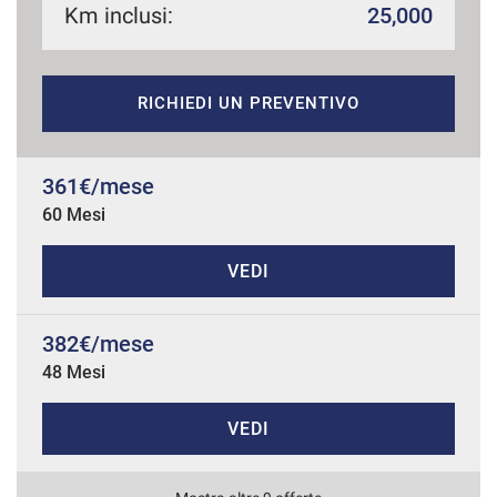
Km inclusi:
25,000
mpre
Cookie necessari
RICHIEDI UN PREVENTIVO
ilitato
Cookie delle preferenze
361€/mese
60 Mesi
Cookie per il miglioramento dell'esperienza utente
VEDI
Cookie analitici
382€/mese
Cookie di marketing
48 Mesi
VEDI
Leggi
la
cookie
policy