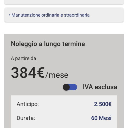
questi
strumenti
• Manutenzione ordinaria e straordinaria
di
tracciamento
si
rimanda
alla
Noleggio a lungo termine
cookie
policy.
Puoi
A partire da
rivedere
384€
e
/mese
modificare
le
tue
IVA esclusa
scelte
in
qualsiasi
Anticipo:
2.500€
momento.
Durata:
60 Mesi
a