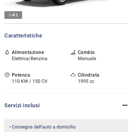
tracciamento
che
CONTATTI
adottiamo
1 di 2
per
offrire
AREA COMMERCIANTI
le
Caratteristiche
funzionalità
e
svolgere
Alimentazione
Cambio
le
Elettrica/Benzina
Manuale
attività
di
seguito
Potenza
Cilindrata
descritte.
110 KW / 150 CV
1995 cc
Per
ottenere
maggiori
informazioni
Servizi inclusi
sull'utilità
e
sul
funzionamento
• Consegna dell'auto a domicilio
di