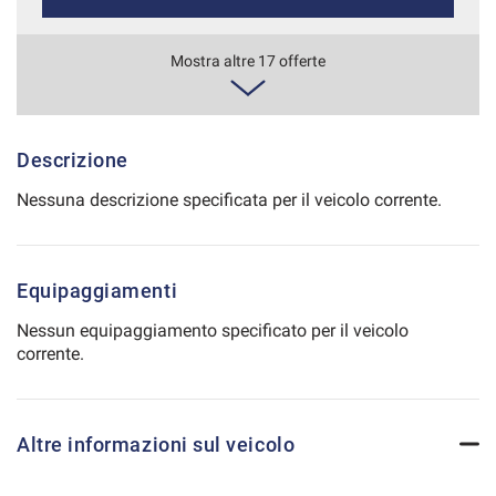
Salva
le
681€/mese
Mostra altre 17 offerte
impostazioni
48 Mesi
VEDI
Descrizione
Nessuna descrizione specificata per il veicolo corrente.
688€/mese
36 Mesi
Equipaggiamenti
VEDI
Nessun equipaggiamento specificato per il veicolo
corrente.
696€/mese
36 Mesi
Altre informazioni sul veicolo
VEDI