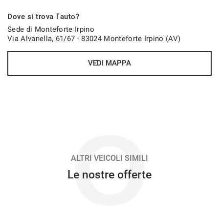
750€/mese
Dove si trova l'auto?
48 Mesi
Sede di Monteforte Irpino
Via Alvanella, 61/67 - 83024 Monteforte Irpino (AV)
VEDI
VEDI MAPPA
751€/mese
48 Mesi
VEDI
O
752€/mese
36 Mesi
ALTRI VEICOLI SIMILI
Le nostre offerte
VEDI
765€/mese