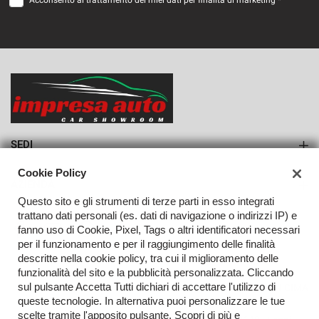
Acconsento al trattamento dei miei dati per finalità di marketing *
VEDI
889€/mese
36 Mesi
VEDI
SEDI
Sede di Monteforte Irpino
Cookie Policy
AZIENDA
Questo sito e gli strumenti di terze parti in esso integrati
Azienda
trattano dati personali (es. dati di navigazione o indirizzi IP) e
fanno uso di Cookie, Pixel, Tags o altri identificatori necessari
Contatti
per il funzionamento e per il raggiungimento delle finalità
descritte nella cookie policy, tra cui il miglioramento delle
funzionalità del sito e la pubblicità personalizzata. Cliccando
sul pulsante Accetta Tutti dichiari di accettare l'utilizzo di
TORNA IN CIMA
queste tecnologie. In alternativa puoi personalizzare le tue
scelte tramite l'apposito pulsante. Scopri di più e