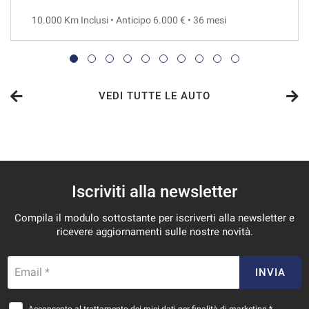
10.000 Km Inclusi • Anticipo 6.000 € • 36 mesi
VEDI
819€/mese
36 Mesi
VEDI TUTTE LE AUTO
VEDI
834€/mese
Iscriviti alla newsletter
48 Mesi
Compila il modulo sottostante per iscriverti alla newsletter e
VEDI
ricevere aggiornamenti sulle nostre novità.
863€/mese
Email *
INVIA
36 Mesi