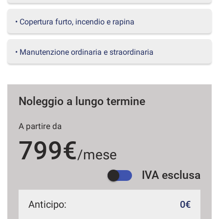
questi
strumenti
• Copertura furto, incendio e rapina
di
tracciamento
si
• Manutenzione ordinaria e straordinaria
rimanda
alla
cookie
policy.
Puoi
Noleggio a lungo termine
rivedere
e
A partire da
modificare
le
799€
tue
/mese
scelte
in
IVA esclusa
qualsiasi
momento.
Anticipo:
0€
a