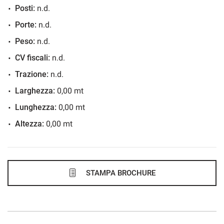
Posti:
n.d.
708€/mese
Porte:
n.d.
36 Mesi
Peso:
n.d.
VEDI
CV fiscali:
n.d.
Trazione:
n.d.
725€/mese
Larghezza:
0,00 mt
48 Mesi
Lunghezza:
0,00 mt
Altezza:
0,00 mt
VEDI
735€/mese
48 Mesi
STAMPA BROCHURE
VEDI