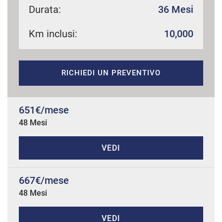
Durata:
36 Mesi
Km inclusi:
10,000
mpre
Cookie necessari
ilitato
RICHIEDI UN PREVENTIVO
Cookie delle preferenze
Cookie per il miglioramento dell'esperienza utente
651€/mese
48 Mesi
Cookie analitici
VEDI
Cookie di marketing
667€/mese
48 Mesi
Leggi
la
cookie
policy
VEDI