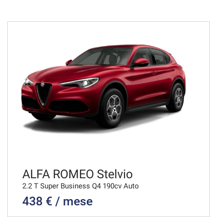
48 Mesi
VEDI
778€/mese
36 Mesi
VEDI
807€/mese
36 Mesi
VEDI
ALFA ROMEO Stelvio
2.2 T Super Business Q4 190cv Auto
438 € / mese
809€/mese
48 Mesi