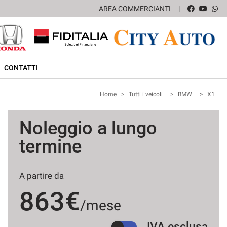
AREA COMMERCIANTI
CONTATTI
Home
>
Tutti i veicoli
>
BMW
>
X1
Noleggio a lungo
termine
A partire da
863€
/mese
IVA esclusa