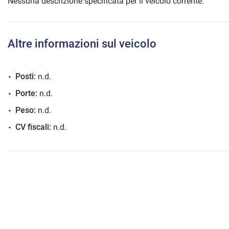
Nessuna descrizione specificata per il veicolo corrente.
Altre informazioni sul veicolo
mpre
Cookie necessari
ilitato
Posti:
n.d.
Cookie delle preferenze
Porte:
n.d.
Peso:
n.d.
Cookie per il miglioramento dell'esperienza utente
CV fiscali:
n.d.
Cookie analitici
Cookie di marketing