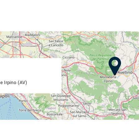
e Irpino (AV)