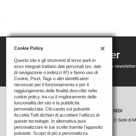
Cookie Policy
Iscriviti alla newsletter
Questo sito e gli strumenti di terze parti in
Compila il modulo sottostante per iscriverti alla newsletter
esso integrati trattano dati personali (es. dati
nostre novità.
di navigazione o indirizzi IP) e fanno uso di
Cookie, Pixel, Tags o altri identificatori
necessari per il funzionamento e per il
raggiungimento delle finalità descritte nella
cookie policy, tra cui il miglioramento delle
funzionalità del sito e la pubblicità
personalizzata. Cliccando sul pulsante
SEDI
Accetta Tutti dichiari di accettare l'utilizzo di
Sede di M
queste tecnologie. In alternativa puoi
personalizzare le tue scelte tramite l'apposito
pulsante. Scopri di più e personalizza.
Leggi