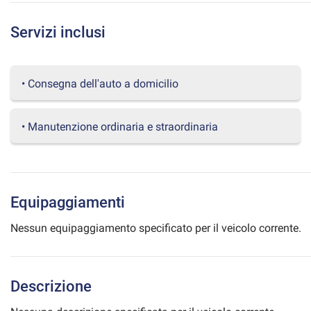
questi
strumenti
Servizi inclusi
di
tracciamento
si
rimanda
• Consegna dell'auto a domicilio
alla
cookie
policy.
• Manutenzione ordinaria e straordinaria
Puoi
rivedere
e
modificare
le
Equipaggiamenti
tue
scelte
Nessun equipaggiamento specificato per il veicolo corrente.
in
qualsiasi
momento.
Descrizione
a