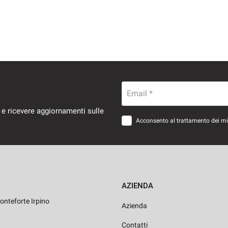
Email *
 e ricevere aggiornamenti sulle
Acconsento al trattamento dei miei
AZIENDA
onteforte Irpino
Azienda
Contatti