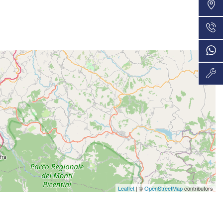
VEDI
36 Mesi
807€/mese
VEDI
36 Mesi
809€/mese
VEDI
48 Mesi
819€/mese
VEDI
36 Mesi
834€/mese
VEDI
48 Mesi
Leaflet
| ©
OpenStreetMap
contributors
889€/mese
VEDI
36 Mesi