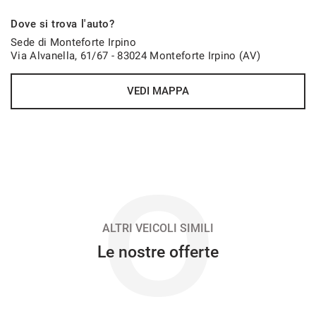
751€/mese
Dove si trova l'auto?
48 Mesi
Sede di Monteforte Irpino
Via Alvanella, 61/67 - 83024 Monteforte Irpino (AV)
VEDI
VEDI MAPPA
752€/mese
36 Mesi
VEDI
O
765€/mese
48 Mesi
ALTRI VEICOLI SIMILI
Le nostre offerte
VEDI
778€/mese