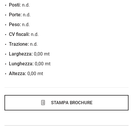
Posti:
n.d.
725€/mese
Porte:
n.d.
48 Mesi
Peso:
n.d.
VEDI
CV fiscali:
n.d.
Trazione:
n.d.
735€/mese
Larghezza:
0,00 mt
48 Mesi
Lunghezza:
0,00 mt
Altezza:
0,00 mt
VEDI
750€/mese
48 Mesi
STAMPA BROCHURE
VEDI