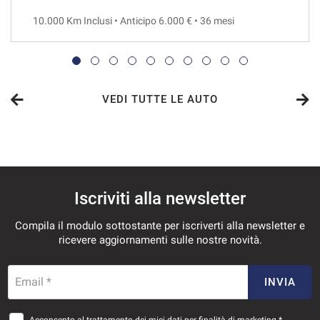
10.000 Km Inclusi • Anticipo 6.000 € • 36 mesi
VEDI
819€/mese
36 Mesi
VEDI TUTTE LE AUTO
VEDI
834€/mese
Iscriviti alla newsletter
48 Mesi
Compila il modulo sottostante per iscriverti alla newsletter e
VEDI
ricevere aggiornamenti sulle nostre novità.
863€/mese
Email *
INVIA
36 Mesi