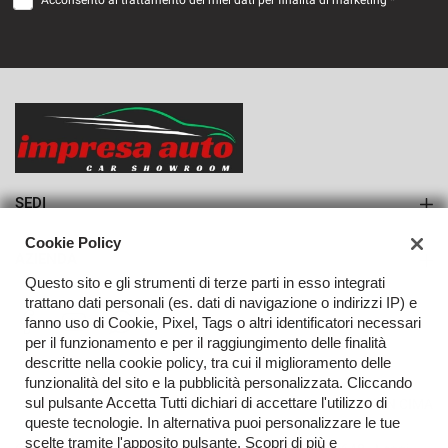
Acconsento al trattamento dei miei dati per finalità di marketing *
VEDI
889€/mese
36 Mesi
VEDI
SEDI
Sede di Monteforte Irpino
Cookie Policy
AZIENDA
Questo sito e gli strumenti di terze parti in esso integrati
Azienda
trattano dati personali (es. dati di navigazione o indirizzi IP) e
fanno uso di Cookie, Pixel, Tags o altri identificatori necessari
Contatti
per il funzionamento e per il raggiungimento delle finalità
descritte nella cookie policy, tra cui il miglioramento delle
funzionalità del sito e la pubblicità personalizzata. Cliccando
sul pulsante Accetta Tutti dichiari di accettare l'utilizzo di
TORNA IN CIMA
queste tecnologie. In alternativa puoi personalizzare le tue
scelte tramite l'apposito pulsante. Scopri di più e