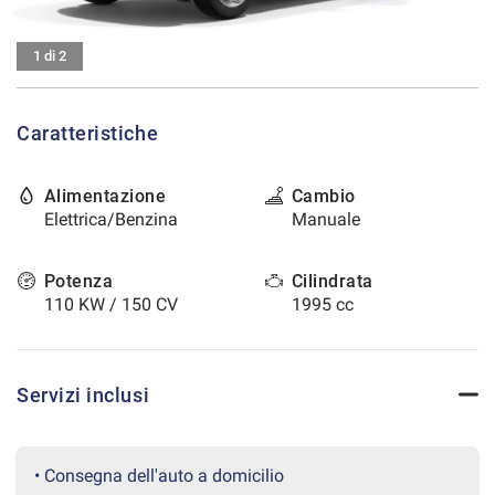
tracciamento
che
CONTATTI
adottiamo
1 di 2
per
offrire
AREA COMMERCIANTI
le
Caratteristiche
funzionalità
e
svolgere
Alimentazione
Cambio
le
Elettrica/Benzina
Manuale
attività
di
seguito
Potenza
Cilindrata
descritte.
110 KW / 150 CV
1995 cc
Per
ottenere
maggiori
informazioni
Servizi inclusi
sull'utilità
e
sul
funzionamento
• Consegna dell'auto a domicilio
di