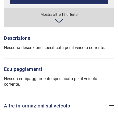
Salva
le
688€/mese
Mostra altre 17 offerte
impostazioni
36 Mesi
VEDI
Descrizione
Nessuna descrizione specificata per il veicolo corrente.
696€/mese
36 Mesi
Equipaggiamenti
VEDI
Nessun equipaggiamento specificato per il veicolo
corrente.
708€/mese
36 Mesi
Altre informazioni sul veicolo
VEDI