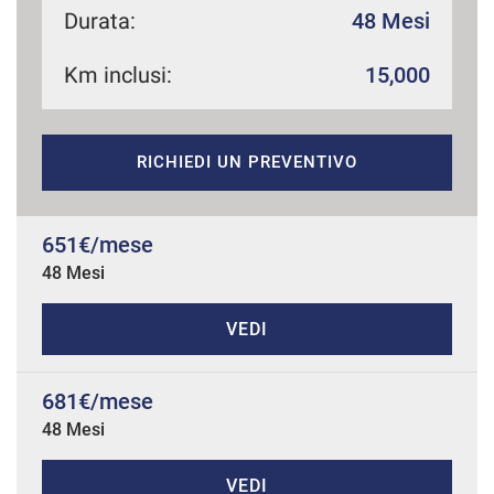
Durata:
48 Mesi
Km inclusi:
15,000
mpre
Cookie necessari
ilitato
RICHIEDI UN PREVENTIVO
Cookie delle preferenze
Cookie per il miglioramento dell'esperienza utente
651€/mese
48 Mesi
Cookie analitici
VEDI
Cookie di marketing
681€/mese
48 Mesi
Leggi
la
cookie
policy
VEDI