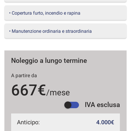
questi
strumenti
• Copertura furto, incendio e rapina
di
tracciamento
si
• Manutenzione ordinaria e straordinaria
rimanda
alla
cookie
policy.
Puoi
Noleggio a lungo termine
rivedere
e
A partire da
modificare
le
667€
tue
/mese
scelte
in
IVA esclusa
qualsiasi
momento.
Anticipo:
4.000€
a