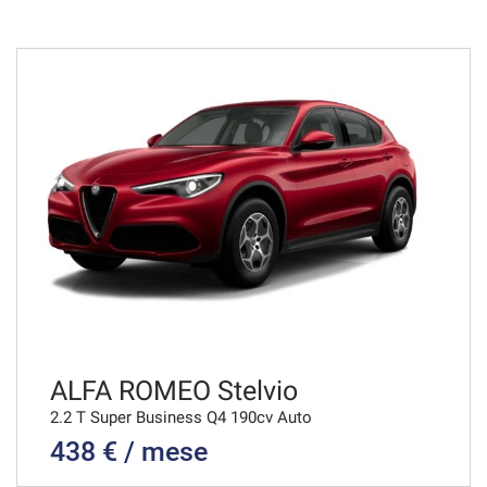
36 Mesi
VEDI
799€/mese
36 Mesi
VEDI
807€/mese
36 Mesi
VEDI
ALFA ROMEO Stelvio
2.2 T Super Business Q4 190cv Auto
438 € / mese
809€/mese
48 Mesi