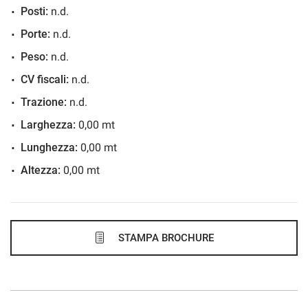
Posti:
n.d.
708€/mese
Porte:
n.d.
36 Mesi
Peso:
n.d.
VEDI
CV fiscali:
n.d.
Trazione:
n.d.
725€/mese
Larghezza:
0,00 mt
48 Mesi
Lunghezza:
0,00 mt
Altezza:
0,00 mt
VEDI
735€/mese
48 Mesi
STAMPA BROCHURE
VEDI