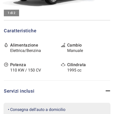
tracciamento
che
CONTATTI
adottiamo
1 di 2
per
offrire
AREA COMMERCIANTI
le
Caratteristiche
funzionalità
e
svolgere
Alimentazione
Cambio
le
Elettrica/Benzina
Manuale
attività
di
seguito
Potenza
Cilindrata
descritte.
110 KW / 150 CV
1995 cc
Per
ottenere
maggiori
informazioni
Servizi inclusi
sull'utilità
e
sul
funzionamento
• Consegna dell'auto a domicilio
di