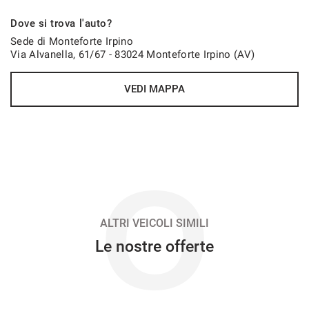
750€/mese
Dove si trova l'auto?
48 Mesi
Sede di Monteforte Irpino
Via Alvanella, 61/67 - 83024 Monteforte Irpino (AV)
VEDI
VEDI MAPPA
751€/mese
48 Mesi
VEDI
O
752€/mese
36 Mesi
ALTRI VEICOLI SIMILI
Le nostre offerte
VEDI
765€/mese