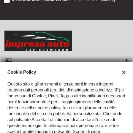
Acconsento al trattamento dei miei dati per finalità di marketing *
VEDI
889€/mese
36 Mesi
VEDI
SEDI
Sede di Monteforte Irpino
Cookie Policy
AZIENDA
Questo sito e gli strumenti di terze parti in esso integrati
Azienda
trattano dati personali (es. dati di navigazione o indirizzi IP) e
fanno uso di Cookie, Pixel, Tags o altri identificatori necessari
Contatti
per il funzionamento e per il raggiungimento delle finalità
descritte nella cookie policy, tra cui il miglioramento delle
funzionalità del sito e la pubblicità personalizzata. Cliccando
sul pulsante Accetta Tutti dichiari di accettare l'utilizzo di
TORNA IN CIMA
queste tecnologie. In alternativa puoi personalizzare le tue
scelte tramite l'apposito pulsante. Scopri di più e