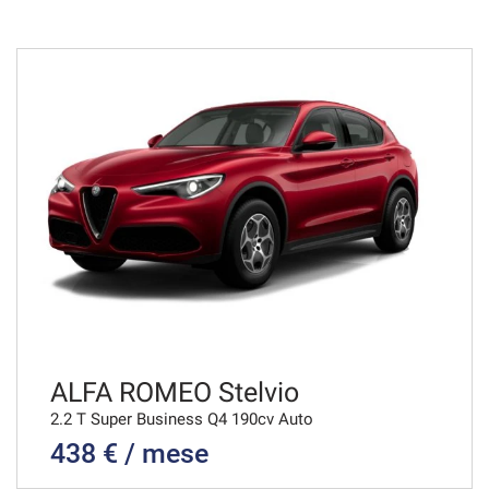
48 Mesi
VEDI
778€/mese
36 Mesi
VEDI
799€/mese
36 Mesi
VEDI
ALFA ROMEO Stelvio
2.2 T Super Business Q4 190cv Auto
438 € / mese
807€/mese
36 Mesi