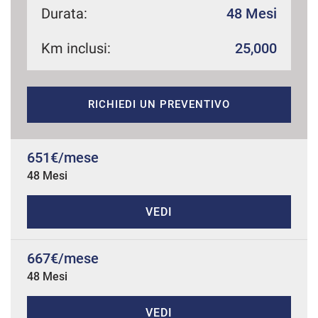
Durata:
48 Mesi
Km inclusi:
25,000
mpre
Cookie necessari
ilitato
RICHIEDI UN PREVENTIVO
Cookie delle preferenze
Cookie per il miglioramento dell'esperienza utente
651€/mese
48 Mesi
Cookie analitici
VEDI
Cookie di marketing
667€/mese
48 Mesi
Leggi
la
cookie
policy
VEDI