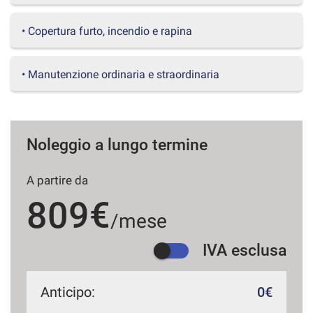
questi
strumenti
• Copertura furto, incendio e rapina
di
tracciamento
si
• Manutenzione ordinaria e straordinaria
rimanda
alla
cookie
policy.
Puoi
Noleggio a lungo termine
rivedere
e
A partire da
modificare
le
809€
tue
/mese
scelte
in
IVA esclusa
qualsiasi
momento.
Anticipo:
0€
a