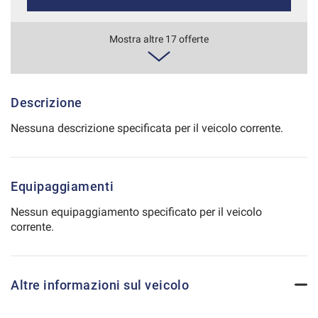
Salva
le
681€/mese
Mostra altre 17 offerte
impostazioni
48 Mesi
VEDI
Descrizione
Nessuna descrizione specificata per il veicolo corrente.
688€/mese
36 Mesi
Equipaggiamenti
VEDI
Nessun equipaggiamento specificato per il veicolo
corrente.
696€/mese
36 Mesi
Altre informazioni sul veicolo
VEDI