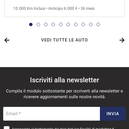
10.000 Km Inclusi • Anticipo 6.000 € • 36 mesi
VEDI
819€/mese
36 Mesi
VEDI TUTTE LE AUTO
VEDI
834€/mese
Iscriviti alla newsletter
48 Mesi
Compila il modulo sottostante per iscriverti alla newsletter e
VEDI
ricevere aggiornamenti sulle nostre novità.
863€/mese
Email *
INVIA
36 Mesi