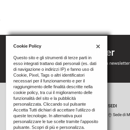
Cookie Policy
Iscriviti alla newsletter
Questo sito e gli strumenti di terze parti in
Compila il modulo sottostante per iscriverti alla newsletter
esso integrati trattano dati personali (es. dati
nostre novità.
di navigazione o indirizzi IP) e fanno uso di
Cookie, Pixel, Tags o altri identificatori
necessari per il funzionamento e per il
raggiungimento delle finalità descritte nella
cookie policy, tra cui il miglioramento delle
funzionalità del sito e la pubblicità
personalizzata. Cliccando sul pulsante
SEDI
Accetta Tutti dichiari di accettare l'utilizzo di
Sede di M
queste tecnologie. In alternativa puoi
personalizzare le tue scelte tramite l'apposito
pulsante. Scopri di più e personalizza.
Leggi