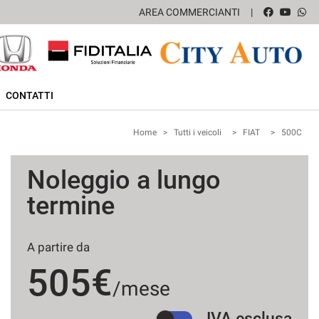
AREA COMMERCIANTI
CONTATTI
Home
>
Tutti i veicoli
>
FIAT
>
500C
Noleggio a lungo
termine
A partire da
505€
/mese
IVA esclusa