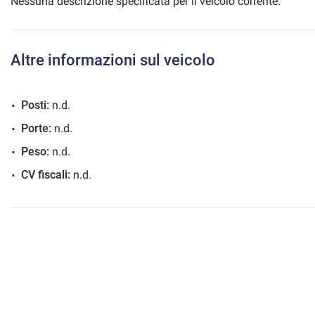
Nessuna descrizione specificata per il veicolo corrente.
Altre informazioni sul veicolo
mpre
Cookie necessari
ilitato
Posti:
n.d.
Cookie delle preferenze
Porte:
n.d.
Peso:
n.d.
Cookie per il miglioramento dell'esperienza utente
CV fiscali:
n.d.
Cookie analitici
Cookie di marketing