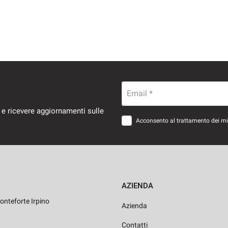
Email *
 e ricevere aggiornamenti sulle
Acconsento al trattamento dei miei
AZIENDA
onteforte Irpino
Azienda
Contatti