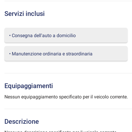
questi
strumenti
Servizi inclusi
di
tracciamento
si
rimanda
• Consegna dell'auto a domicilio
alla
cookie
policy.
• Manutenzione ordinaria e straordinaria
Puoi
rivedere
e
modificare
le
Equipaggiamenti
tue
scelte
Nessun equipaggiamento specificato per il veicolo corrente.
in
qualsiasi
momento.
Descrizione
a