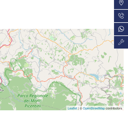
VEDI
36 Mesi
558€/mese
VEDI
48 Mesi
565€/mese
VEDI
36 Mesi
578€/mese
VEDI
48 Mesi
599€/mese
VEDI
36 Mesi
Leaflet
| ©
OpenStreetMap
contributors
623€/mese
VEDI
36 Mesi