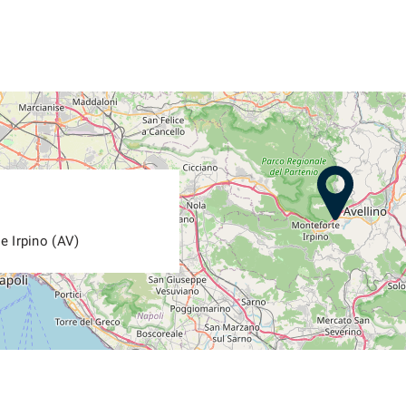
e Irpino (AV)