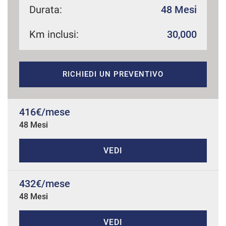
Durata:
48 Mesi
Km inclusi:
30,000
mpre
Cookie necessari
ilitato
RICHIEDI UN PREVENTIVO
Cookie delle preferenze
Cookie per il miglioramento dell'esperienza utente
416€/mese
48 Mesi
Cookie analitici
VEDI
Cookie di marketing
432€/mese
48 Mesi
Leggi
la
cookie
policy
VEDI