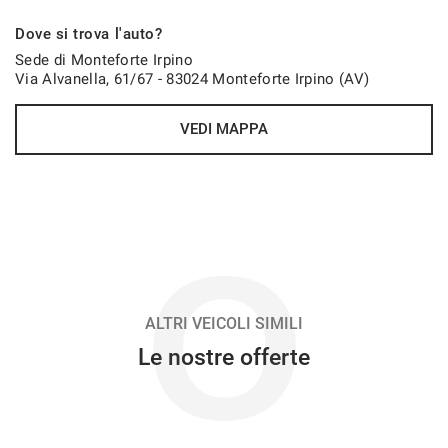
502€/mese
Dove si trova l'auto?
36 Mesi
Sede di Monteforte Irpino
Via Alvanella, 61/67 - 83024 Monteforte Irpino (AV)
VEDI
VEDI MAPPA
505€/mese
48 Mesi
VEDI
O
506€/mese
48 Mesi
ALTRI VEICOLI SIMILI
Le nostre offerte
VEDI
520€/mese