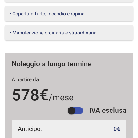
questi
strumenti
• Copertura furto, incendio e rapina
di
tracciamento
si
• Manutenzione ordinaria e straordinaria
rimanda
alla
cookie
policy.
Puoi
Noleggio a lungo termine
rivedere
e
A partire da
modificare
le
578€
tue
/mese
scelte
in
IVA esclusa
qualsiasi
momento.
Anticipo:
0€
a