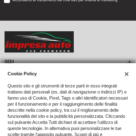
Acconsento al trattamento dei miei dati per finalità di marketing *
VEDI
623€/mese
36 Mesi
VEDI
SEDI
Sede di Monteforte Irpino
Cookie Policy
AZIENDA
Questo sito e gli strumenti di terze parti in esso integrati
Azienda
trattano dati personali (es. dati di navigazione o indirizzi IP) e
fanno uso di Cookie, Pixel, Tags o altri identificatori necessari
Contatti
per il funzionamento e per il raggiungimento delle finalità
descritte nella cookie policy, tra cui il miglioramento delle
funzionalità del sito e la pubblicità personalizzata. Cliccando
sul pulsante Accetta Tutti dichiari di accettare l'utilizzo di
TORNA IN CIMA
queste tecnologie. In alternativa puoi personalizzare le tue
scelte tramite l'apposito pulsante. Scopri di più e