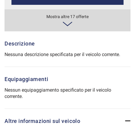
Salva
le
434€/mese
Mostra altre 17 offerte
impostazioni
36 Mesi
VEDI
Descrizione
Nessuna descrizione specificata per il veicolo corrente.
448€/mese
48 Mesi
Equipaggiamenti
VEDI
Nessun equipaggiamento specificato per il veicolo
corrente.
450€/mese
36 Mesi
Altre informazioni sul veicolo
VEDI