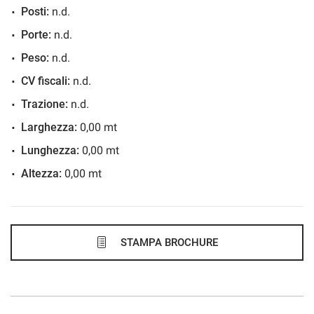
Posti:
n.d.
468€/mese
Porte:
n.d.
36 Mesi
Peso:
n.d.
VEDI
CV fiscali:
n.d.
Trazione:
n.d.
486€/mese
Larghezza:
0,00 mt
48 Mesi
Lunghezza:
0,00 mt
Altezza:
0,00 mt
VEDI
488€/mese
48 Mesi
STAMPA BROCHURE
VEDI