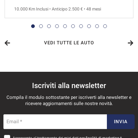
10.000 Km Inclusi • Anticipo 2.500 € • 48 mesi
VEDI
558€/mese
48 Mesi
VEDI TUTTE LE AUTO
VEDI
565€/mese
Iscriviti alla newsletter
36 Mesi
Compila il modulo sottostante per iscriverti alla newsletter e
VEDI
ricevere aggiornamenti sulle nostre novità.
599€/mese
Email *
INVIA
36 Mesi