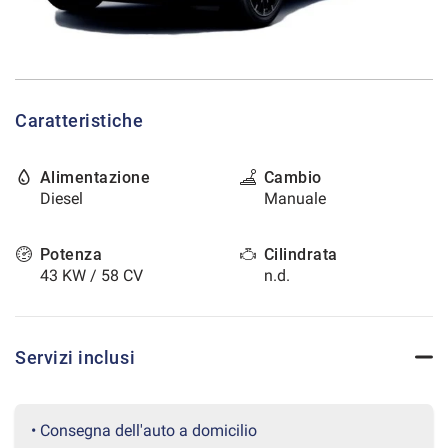
tracciamento
che
CONTATTI
adottiamo
per
offrire
AREA COMMERCIANTI
le
Caratteristiche
funzionalità
e
svolgere
Alimentazione
Cambio
le
Diesel
Manuale
attività
di
seguito
Potenza
Cilindrata
descritte.
43 KW / 58 CV
n.d.
Per
ottenere
maggiori
informazioni
Servizi inclusi
sull'utilità
e
sul
funzionamento
• Consegna dell'auto a domicilio
di