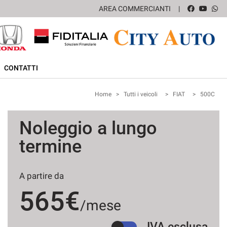
AREA COMMERCIANTI
CONTATTI
Home
>
Tutti i veicoli
>
FIAT
>
500C
Noleggio a lungo
termine
A partire da
565€
/mese
IVA esclusa