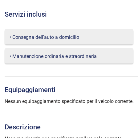
questi
strumenti
Servizi inclusi
di
tracciamento
si
rimanda
• Consegna dell'auto a domicilio
alla
cookie
policy.
• Manutenzione ordinaria e straordinaria
Puoi
rivedere
e
modificare
le
Equipaggiamenti
tue
scelte
Nessun equipaggiamento specificato per il veicolo corrente.
in
qualsiasi
momento.
Descrizione
a