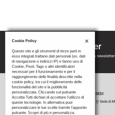
Cookie Policy
Iscriviti alla newsletter
Questo sito e gli strumenti di terze parti in
Compila il modulo sottostante per iscriverti alla newsletter
esso integrati trattano dati personali (es. dati
nostre novità.
di navigazione o indirizzi IP) e fanno uso di
Cookie, Pixel, Tags o altri identificatori
necessari per il funzionamento e per il
raggiungimento delle finalità descritte nella
cookie policy, tra cui il miglioramento delle
funzionalità del sito e la pubblicità
personalizzata. Cliccando sul pulsante
SEDI
Accetta Tutti dichiari di accettare l'utilizzo di
Sede di M
queste tecnologie. In alternativa puoi
personalizzare le tue scelte tramite l'apposito
pulsante. Scopri di più e personalizza.
Leggi