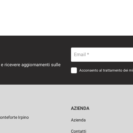
Email *
 e ricevere aggiornamenti sulle
Acconsento al trattamento dei miei
AZIENDA
onteforte Irpino
Azienda
Contatti