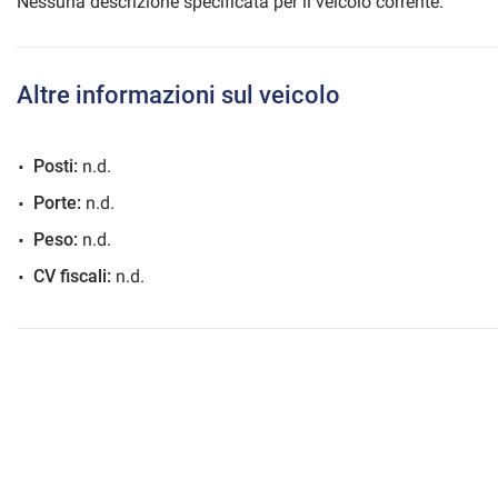
Nessuna descrizione specificata per il veicolo corrente.
Altre informazioni sul veicolo
mpre
Cookie necessari
ilitato
Posti:
n.d.
Cookie delle preferenze
Porte:
n.d.
Peso:
n.d.
Cookie per il miglioramento dell'esperienza utente
CV fiscali:
n.d.
Cookie analitici
Cookie di marketing