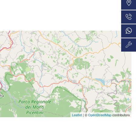
VEDI
36 Mesi
547€/mese
VEDI
36 Mesi
558€/mese
VEDI
48 Mesi
578€/mese
VEDI
48 Mesi
599€/mese
VEDI
36 Mesi
Leaflet
| ©
OpenStreetMap
contributors
623€/mese
VEDI
36 Mesi