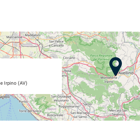
e Irpino (AV)