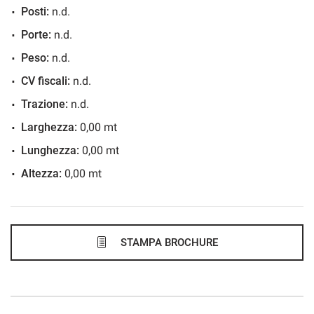
Posti:
n.d.
486€/mese
Porte:
n.d.
48 Mesi
Peso:
n.d.
VEDI
CV fiscali:
n.d.
Trazione:
n.d.
488€/mese
Larghezza:
0,00 mt
48 Mesi
Lunghezza:
0,00 mt
Altezza:
0,00 mt
VEDI
502€/mese
36 Mesi
STAMPA BROCHURE
VEDI