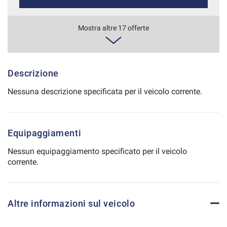
Salva
le
434€/mese
Mostra altre 17 offerte
impostazioni
36 Mesi
VEDI
Descrizione
Nessuna descrizione specificata per il veicolo corrente.
448€/mese
48 Mesi
Equipaggiamenti
VEDI
Nessun equipaggiamento specificato per il veicolo
corrente.
450€/mese
36 Mesi
Altre informazioni sul veicolo
VEDI