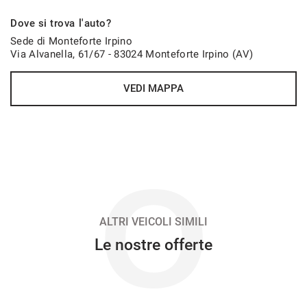
505€/mese
Dove si trova l'auto?
48 Mesi
Sede di Monteforte Irpino
Via Alvanella, 61/67 - 83024 Monteforte Irpino (AV)
VEDI
VEDI MAPPA
506€/mese
48 Mesi
VEDI
O
520€/mese
48 Mesi
ALTRI VEICOLI SIMILI
Le nostre offerte
VEDI
526€/mese