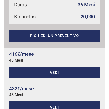
Durata:
36 Mesi
Km inclusi:
20,000
mpre
Cookie necessari
ilitato
RICHIEDI UN PREVENTIVO
Cookie delle preferenze
Cookie per il miglioramento dell'esperienza utente
416€/mese
48 Mesi
Cookie analitici
VEDI
Cookie di marketing
432€/mese
48 Mesi
Leggi
la
cookie
policy
VEDI