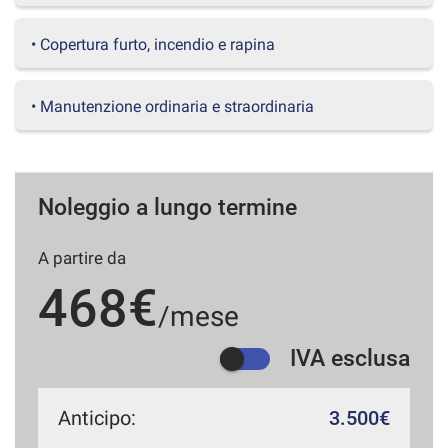
questi
strumenti
• Copertura furto, incendio e rapina
di
tracciamento
si
• Manutenzione ordinaria e straordinaria
rimanda
alla
cookie
policy.
Puoi
Noleggio a lungo termine
rivedere
e
A partire da
modificare
le
468€
tue
/mese
scelte
in
IVA esclusa
qualsiasi
momento.
Anticipo:
3.500€
a