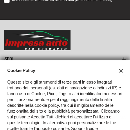
Acconsento al trattamento dei miei dati per finalità di marketing *
VEDI
623€/mese
36 Mesi
VEDI
SEDI
Sede di Monteforte Irpino
Cookie Policy
AZIENDA
Questo sito e gli strumenti di terze parti in esso integrati
Azienda
trattano dati personali (es. dati di navigazione o indirizzi IP) e
fanno uso di Cookie, Pixel, Tags o altri identificatori necessari
Contatti
per il funzionamento e per il raggiungimento delle finalità
descritte nella cookie policy, tra cui il miglioramento delle
funzionalità del sito e la pubblicità personalizzata. Cliccando
sul pulsante Accetta Tutti dichiari di accettare l'utilizzo di
TORNA IN CIMA
queste tecnologie. In alternativa puoi personalizzare le tue
scelte tramite l'apposito pulsante. Scopri di più e