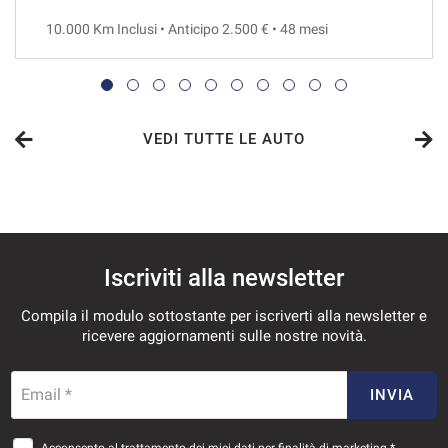
10.000 Km Inclusi • Anticipo 2.500 € • 48 mesi
VEDI
565€/mese
36 Mesi
VEDI TUTTE LE AUTO
VEDI
578€/mese
Iscriviti alla newsletter
48 Mesi
Compila il modulo sottostante per iscriverti alla newsletter e
VEDI
ricevere aggiornamenti sulle nostre novità.
599€/mese
Email *
INVIA
36 Mesi