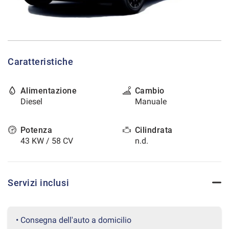
tracciamento
che
CONTATTI
adottiamo
per
offrire
AREA COMMERCIANTI
le
Caratteristiche
funzionalità
e
svolgere
Alimentazione
Cambio
le
Diesel
Manuale
attività
di
seguito
Potenza
Cilindrata
descritte.
43 KW / 58 CV
n.d.
Per
ottenere
maggiori
informazioni
Servizi inclusi
sull'utilità
e
sul
funzionamento
• Consegna dell'auto a domicilio
di