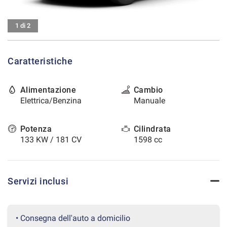
tracciamento
che
CONTATTI
adottiamo
1 di 2
per
offrire
AREA COMMERCIANTI
le
Caratteristiche
funzionalità
e
svolgere
Alimentazione
Cambio
le
Elettrica/Benzina
Manuale
attività
di
seguito
Potenza
Cilindrata
descritte.
133 KW / 181 CV
1598 cc
Per
ottenere
maggiori
informazioni
Servizi inclusi
sull'utilità
e
sul
funzionamento
• Consegna dell'auto a domicilio
di