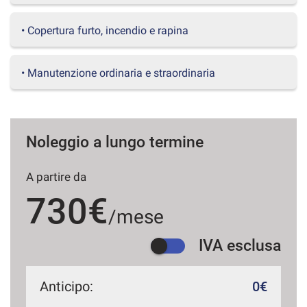
questi
strumenti
• Copertura furto, incendio e rapina
di
tracciamento
si
• Manutenzione ordinaria e straordinaria
rimanda
alla
cookie
policy.
Puoi
Noleggio a lungo termine
rivedere
e
A partire da
modificare
le
730€
tue
/mese
scelte
in
IVA esclusa
qualsiasi
momento.
Anticipo:
0€
a