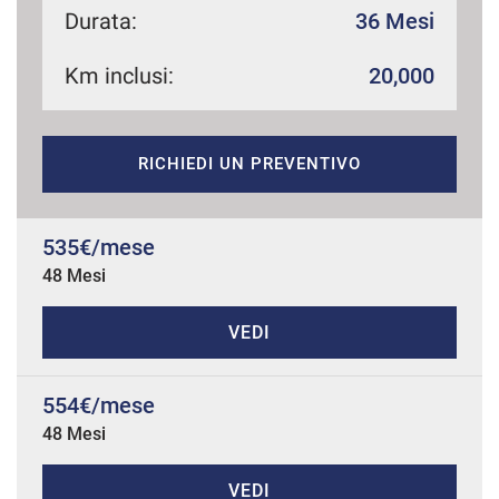
Durata:
36 Mesi
Km inclusi:
20,000
mpre
Cookie necessari
ilitato
RICHIEDI UN PREVENTIVO
Cookie delle preferenze
Cookie per il miglioramento dell'esperienza utente
535€/mese
48 Mesi
Cookie analitici
VEDI
Cookie di marketing
554€/mese
48 Mesi
Leggi
la
cookie
policy
VEDI