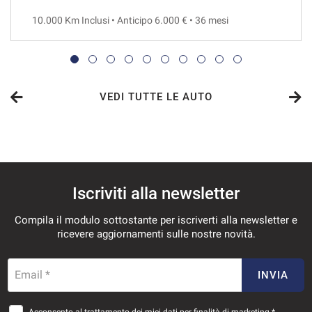
10.000 Km Inclusi • Anticipo 6.000 € • 36 mesi
VEDI
706€/mese
36 Mesi
VEDI TUTTE LE AUTO
VEDI
718€/mese
Iscriviti alla newsletter
48 Mesi
Compila il modulo sottostante per iscriverti alla newsletter e
VEDI
ricevere aggiornamenti sulle nostre novità.
756€/mese
Email *
INVIA
36 Mesi