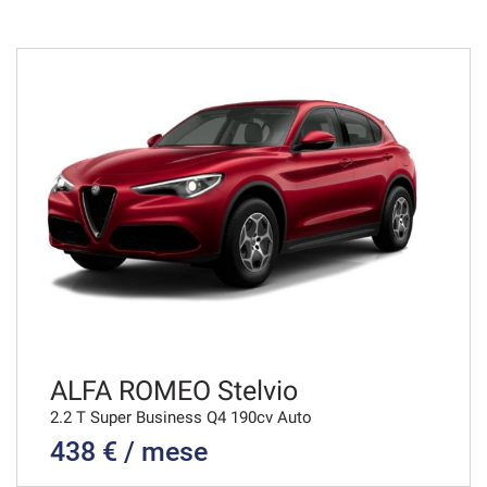
36 Mesi
VEDI
672€/mese
48 Mesi
VEDI
680€/mese
36 Mesi
VEDI
ALFA ROMEO Stelvio
2.2 T Super Business Q4 190cv Auto
438 € / mese
695€/mese
48 Mesi