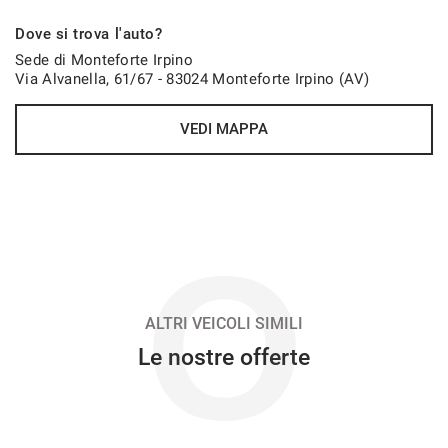
627€/mese
Dove si trova l'auto?
48 Mesi
Sede di Monteforte Irpino
Via Alvanella, 61/67 - 83024 Monteforte Irpino (AV)
VEDI
VEDI MAPPA
636€/mese
36 Mesi
VEDI
O
646€/mese
48 Mesi
ALTRI VEICOLI SIMILI
Le nostre offerte
VEDI
662€/mese