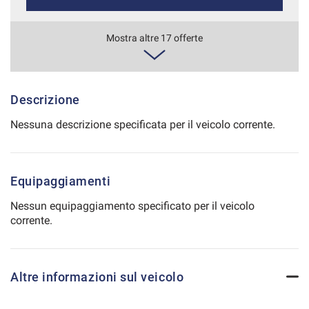
Salva
le
560€/mese
Mostra altre 17 offerte
impostazioni
36 Mesi
VEDI
Descrizione
Nessuna descrizione specificata per il veicolo corrente.
580€/mese
48 Mesi
Equipaggiamenti
VEDI
Nessun equipaggiamento specificato per il veicolo
corrente.
586€/mese
36 Mesi
Altre informazioni sul veicolo
VEDI