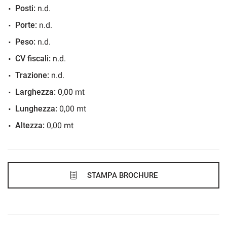
Posti:
n.d.
603€/mese
Porte:
n.d.
48 Mesi
Peso:
n.d.
VEDI
CV fiscali:
n.d.
Trazione:
n.d.
610€/mese
Larghezza:
0,00 mt
36 Mesi
Lunghezza:
0,00 mt
Altezza:
0,00 mt
VEDI
626€/mese
48 Mesi
STAMPA BROCHURE
VEDI