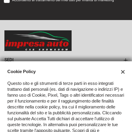
Acconsento al trattamento dei miei dati per finalità di marketing *
VEDI
782€/mese
36 Mesi
VEDI
SEDI
Sede di Monteforte Irpino
Cookie Policy
AZIENDA
Questo sito e gli strumenti di terze parti in esso integrati
Azienda
trattano dati personali (es. dati di navigazione o indirizzi IP) e
fanno uso di Cookie, Pixel, Tags o altri identificatori necessari
Contatti
per il funzionamento e per il raggiungimento delle finalità
descritte nella cookie policy, tra cui il miglioramento delle
funzionalità del sito e la pubblicità personalizzata. Cliccando
sul pulsante Accetta Tutti dichiari di accettare l'utilizzo di
TORNA IN CIMA
queste tecnologie. In alternativa puoi personalizzare le tue
scelte tramite l'apposito pulsante. Scopri di più e