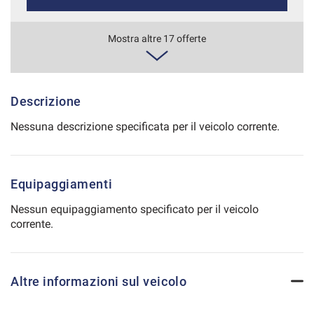
Salva
le
560€/mese
Mostra altre 17 offerte
impostazioni
36 Mesi
VEDI
Descrizione
Nessuna descrizione specificata per il veicolo corrente.
580€/mese
48 Mesi
Equipaggiamenti
VEDI
Nessun equipaggiamento specificato per il veicolo
corrente.
586€/mese
36 Mesi
Altre informazioni sul veicolo
VEDI