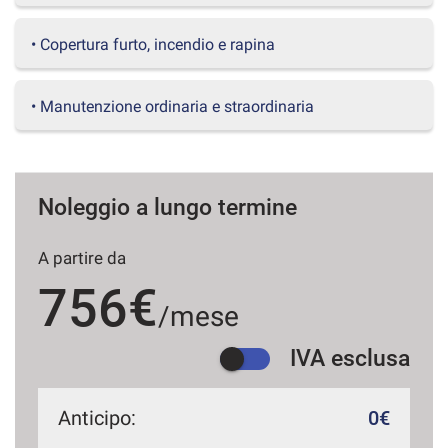
questi
strumenti
• Copertura furto, incendio e rapina
di
tracciamento
si
• Manutenzione ordinaria e straordinaria
rimanda
alla
cookie
policy.
Puoi
Noleggio a lungo termine
rivedere
e
A partire da
modificare
le
756€
tue
/mese
scelte
in
IVA esclusa
qualsiasi
momento.
Anticipo:
0€
a