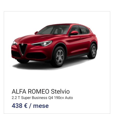
36 Mesi
VEDI
672€/mese
48 Mesi
VEDI
680€/mese
36 Mesi
VEDI
ALFA ROMEO Stelvio
2.2 T Super Business Q4 190cv Auto
438 € / mese
695€/mese
48 Mesi