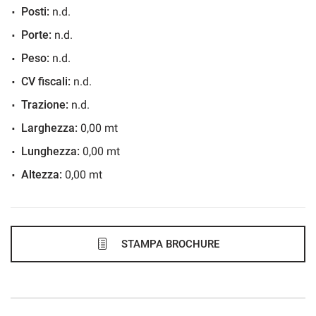
Posti:
n.d.
603€/mese
Porte:
n.d.
48 Mesi
Peso:
n.d.
VEDI
CV fiscali:
n.d.
Trazione:
n.d.
610€/mese
Larghezza:
0,00 mt
36 Mesi
Lunghezza:
0,00 mt
Altezza:
0,00 mt
VEDI
626€/mese
48 Mesi
STAMPA BROCHURE
VEDI