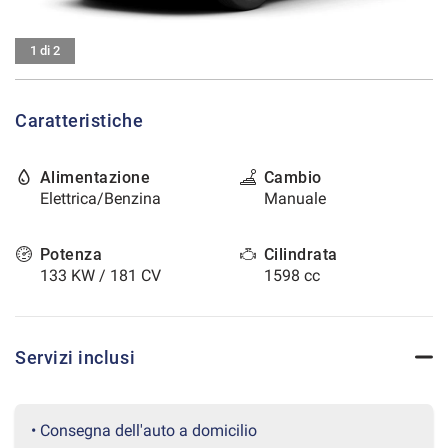
tracciamento
che
CONTATTI
adottiamo
1 di 2
per
offrire
AREA COMMERCIANTI
le
Caratteristiche
funzionalità
e
svolgere
Alimentazione
Cambio
le
Elettrica/Benzina
Manuale
attività
di
seguito
Potenza
Cilindrata
descritte.
133 KW / 181 CV
1598 cc
Per
ottenere
maggiori
informazioni
Servizi inclusi
sull'utilità
e
sul
funzionamento
• Consegna dell'auto a domicilio
di