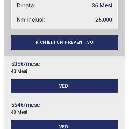
Durata:
36 Mesi
Km inclusi:
25,000
mpre
Cookie necessari
ilitato
RICHIEDI UN PREVENTIVO
Cookie delle preferenze
Cookie per il miglioramento dell'esperienza utente
535€/mese
48 Mesi
Cookie analitici
VEDI
Cookie di marketing
554€/mese
48 Mesi
Leggi
la
cookie
policy
VEDI