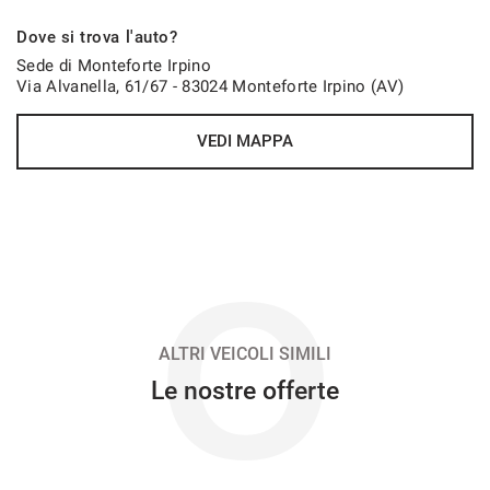
627€/mese
Dove si trova l'auto?
48 Mesi
Sede di Monteforte Irpino
Via Alvanella, 61/67 - 83024 Monteforte Irpino (AV)
VEDI
VEDI MAPPA
636€/mese
36 Mesi
VEDI
O
646€/mese
48 Mesi
ALTRI VEICOLI SIMILI
Le nostre offerte
VEDI
662€/mese