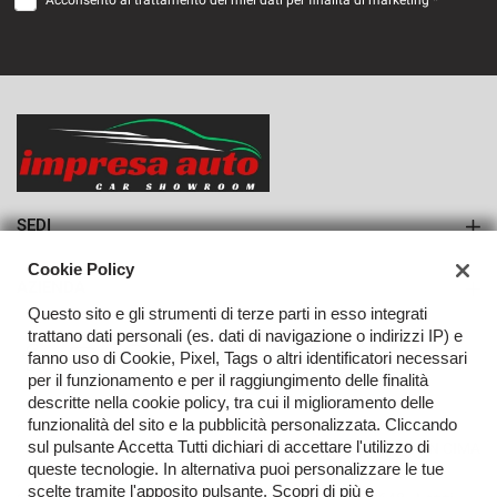
Acconsento al trattamento dei miei dati per finalità di marketing *
VEDI
782€/mese
36 Mesi
VEDI
SEDI
Sede di Monteforte Irpino
Cookie Policy
AZIENDA
Questo sito e gli strumenti di terze parti in esso integrati
Azienda
trattano dati personali (es. dati di navigazione o indirizzi IP) e
fanno uso di Cookie, Pixel, Tags o altri identificatori necessari
Contatti
per il funzionamento e per il raggiungimento delle finalità
descritte nella cookie policy, tra cui il miglioramento delle
funzionalità del sito e la pubblicità personalizzata. Cliccando
sul pulsante Accetta Tutti dichiari di accettare l'utilizzo di
TORNA IN CIMA
queste tecnologie. In alternativa puoi personalizzare le tue
scelte tramite l'apposito pulsante. Scopri di più e