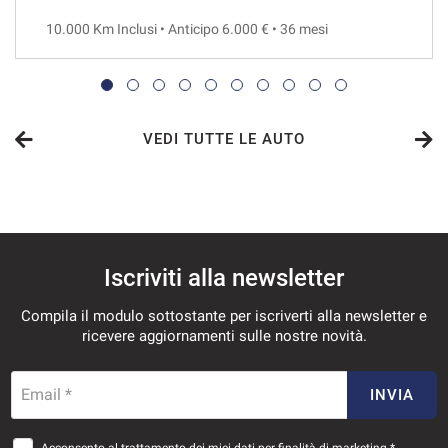
10.000 Km Inclusi • Anticipo 6.000 € • 36 mesi
VEDI
706€/mese
36 Mesi
VEDI TUTTE LE AUTO
VEDI
718€/mese
Iscriviti alla newsletter
48 Mesi
Compila il modulo sottostante per iscriverti alla newsletter e
VEDI
ricevere aggiornamenti sulle nostre novità.
730€/mese
Email *
INVIA
36 Mesi