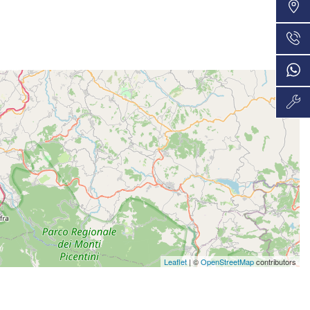
VEDI
48 Mesi
706€/mese
VEDI
36 Mesi
718€/mese
VEDI
48 Mesi
730€/mese
VEDI
36 Mesi
756€/mese
VEDI
36 Mesi
Leaflet
| ©
OpenStreetMap
contributors
782€/mese
VEDI
36 Mesi