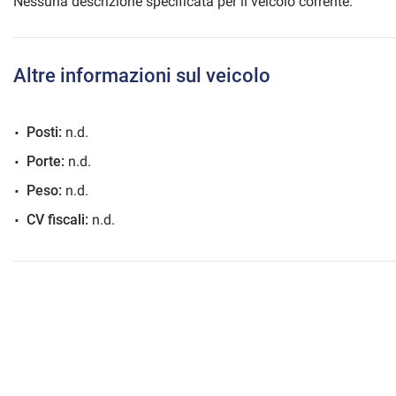
Nessuna descrizione specificata per il veicolo corrente.
Altre informazioni sul veicolo
mpre
Cookie necessari
ilitato
Posti:
n.d.
Cookie delle preferenze
Porte:
n.d.
Peso:
n.d.
Cookie per il miglioramento dell'esperienza utente
CV fiscali:
n.d.
Cookie analitici
Cookie di marketing