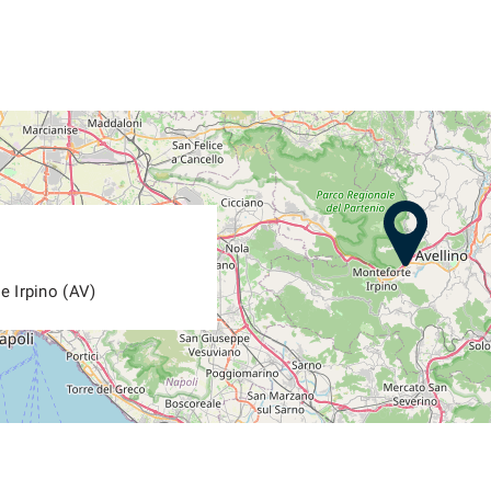
e Irpino (AV)