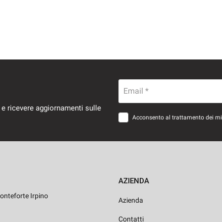
Email *
 e ricevere aggiornamenti sulle
Acconsento al trattamento dei miei
AZIENDA
onteforte Irpino
Azienda
Contatti