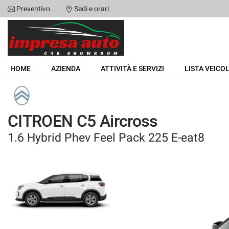
Preventivo
Sedi e orari
Le
tue
preferenze
di
HOME
consenso
HOME
AZIENDA
ATTIVITÀ E SERVIZI
LISTA VEICOL
Il
AZIENDA
seguente
pannello
ATTIVITÀ E SERVIZI
ti
CITROEN C5 Aircross
consente
di
1.6 Hybrid Phev Feel Pack 225 E-eat8
LISTA VEICOLI
esprimere
le
tue
NOLEGGIO
preferenze
di
consenso
ACQUISTIAMO USATO
alle
tecnologie
ASSISTENZA
di