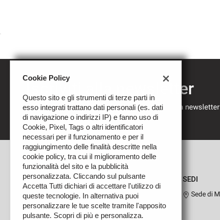
Cookie Policy
Iscriviti alla newsletter
Questo sito e gli strumenti di terze parti in
Compila il modulo sottostante per iscriverti alla newsletter
esso integrati trattano dati personali (es. dati
nostre novità.
di navigazione o indirizzi IP) e fanno uso di
Cookie, Pixel, Tags o altri identificatori
necessari per il funzionamento e per il
raggiungimento delle finalità descritte nella
cookie policy, tra cui il miglioramento delle
funzionalità del sito e la pubblicità
personalizzata. Cliccando sul pulsante
SEDI
Accetta Tutti dichiari di accettare l'utilizzo di
Sede di M
queste tecnologie. In alternativa puoi
personalizzare le tue scelte tramite l'apposito
pulsante. Scopri di più e personalizza.
Leggi