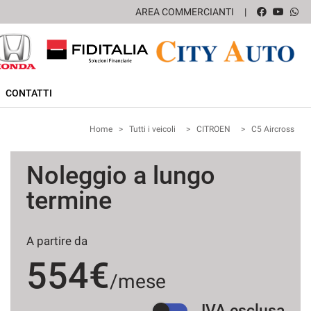
AREA COMMERCIANTI
CONTATTI
Home
>
Tutti i veicoli
>
CITROEN
>
C5 Aircross
Noleggio a lungo
termine
A partire da
554€
/mese
IVA esclusa