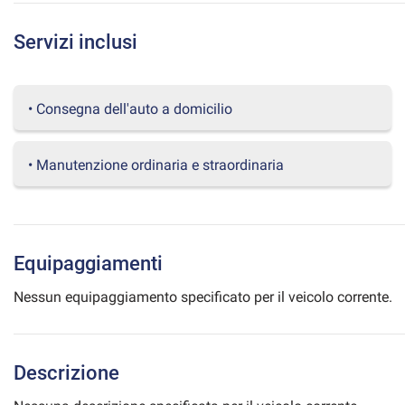
questi
strumenti
Servizi inclusi
di
tracciamento
si
rimanda
• Consegna dell'auto a domicilio
alla
cookie
policy.
• Manutenzione ordinaria e straordinaria
Puoi
rivedere
e
modificare
le
Equipaggiamenti
tue
scelte
Nessun equipaggiamento specificato per il veicolo corrente.
in
qualsiasi
momento.
Descrizione
a