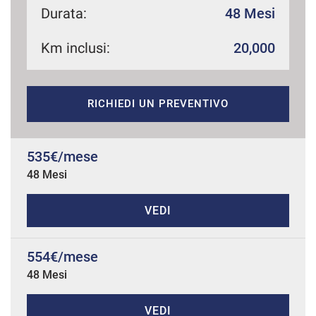
Durata:
48 Mesi
Km inclusi:
20,000
mpre
Cookie necessari
ilitato
RICHIEDI UN PREVENTIVO
Cookie delle preferenze
Cookie per il miglioramento dell'esperienza utente
535€/mese
48 Mesi
Cookie analitici
VEDI
Cookie di marketing
554€/mese
48 Mesi
Leggi
la
cookie
policy
VEDI