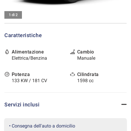
tracciamento
che
CONTATTI
adottiamo
1 di 2
per
offrire
AREA COMMERCIANTI
le
Caratteristiche
funzionalità
e
svolgere
Alimentazione
Cambio
le
Elettrica/Benzina
Manuale
attività
di
seguito
Potenza
Cilindrata
descritte.
133 KW / 181 CV
1598 cc
Per
ottenere
maggiori
informazioni
Servizi inclusi
sull'utilità
e
sul
funzionamento
• Consegna dell'auto a domicilio
di