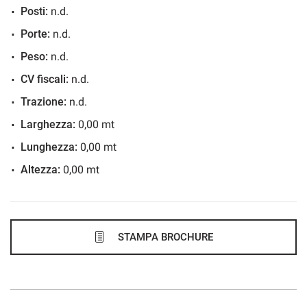
Posti:
n.d.
603€/mese
Porte:
n.d.
48 Mesi
Peso:
n.d.
VEDI
CV fiscali:
n.d.
Trazione:
n.d.
610€/mese
Larghezza:
0,00 mt
36 Mesi
Lunghezza:
0,00 mt
Altezza:
0,00 mt
VEDI
626€/mese
48 Mesi
STAMPA BROCHURE
VEDI