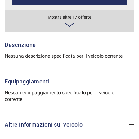
Salva
le
560€/mese
Mostra altre 17 offerte
impostazioni
36 Mesi
VEDI
Descrizione
Nessuna descrizione specificata per il veicolo corrente.
580€/mese
48 Mesi
Equipaggiamenti
VEDI
Nessun equipaggiamento specificato per il veicolo
corrente.
586€/mese
36 Mesi
Altre informazioni sul veicolo
VEDI