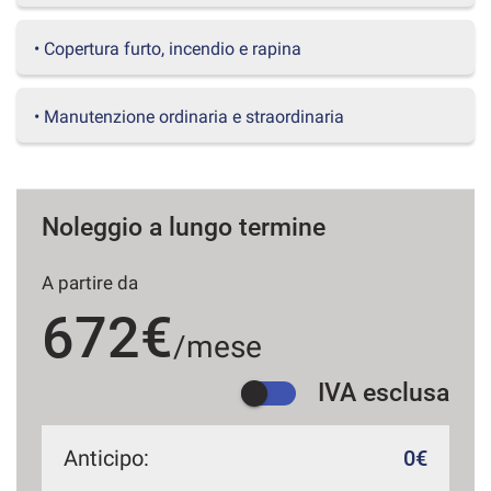
questi
strumenti
• Copertura furto, incendio e rapina
di
tracciamento
si
• Manutenzione ordinaria e straordinaria
rimanda
alla
cookie
policy.
Puoi
Noleggio a lungo termine
rivedere
e
A partire da
modificare
le
672€
tue
/mese
scelte
in
IVA esclusa
qualsiasi
momento.
Anticipo:
0€
a