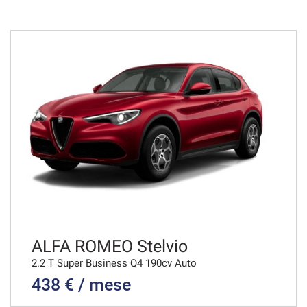
36 Mesi
VEDI
680€/mese
36 Mesi
VEDI
695€/mese
48 Mesi
VEDI
ALFA ROMEO Stelvio
2.2 T Super Business Q4 190cv Auto
438 € / mese
706€/mese
36 Mesi