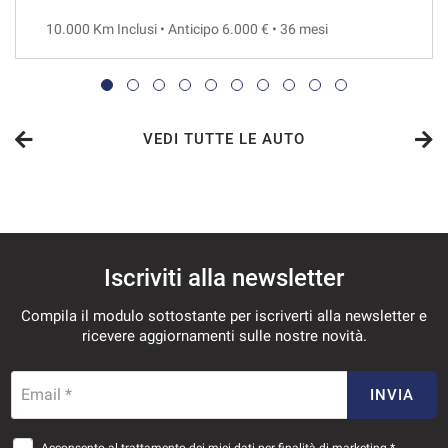
10.000 Km Inclusi • Anticipo 6.000 € • 36 mesi
VEDI
718€/mese
48 Mesi
VEDI TUTTE LE AUTO
VEDI
730€/mese
Iscriviti alla newsletter
36 Mesi
Compila il modulo sottostante per iscriverti alla newsletter e
VEDI
ricevere aggiornamenti sulle nostre novità.
756€/mese
Email *
INVIA
36 Mesi