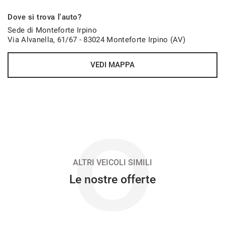
627€/mese
Dove si trova l'auto?
48 Mesi
Sede di Monteforte Irpino
Via Alvanella, 61/67 - 83024 Monteforte Irpino (AV)
VEDI
VEDI MAPPA
636€/mese
36 Mesi
VEDI
O
646€/mese
48 Mesi
ALTRI VEICOLI SIMILI
Le nostre offerte
VEDI
662€/mese