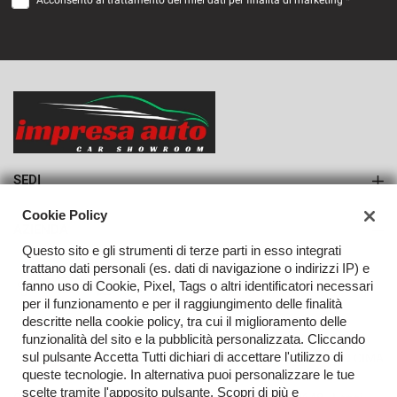
Acconsento al trattamento dei miei dati per finalità di marketing *
VEDI
782€/mese
36 Mesi
VEDI
SEDI
Sede di Monteforte Irpino
Cookie Policy
AZIENDA
Questo sito e gli strumenti di terze parti in esso integrati
Azienda
trattano dati personali (es. dati di navigazione o indirizzi IP) e
fanno uso di Cookie, Pixel, Tags o altri identificatori necessari
Contatti
per il funzionamento e per il raggiungimento delle finalità
descritte nella cookie policy, tra cui il miglioramento delle
funzionalità del sito e la pubblicità personalizzata. Cliccando
sul pulsante Accetta Tutti dichiari di accettare l'utilizzo di
TORNA IN CIMA
queste tecnologie. In alternativa puoi personalizzare le tue
scelte tramite l'apposito pulsante. Scopri di più e