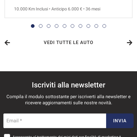
10.000 Km Inclusi • Anticipo 6.000 € • 36 mesi
VEDI
718€/mese
48 Mesi
VEDI TUTTE LE AUTO
VEDI
730€/mese
Iscriviti alla newsletter
36 Mesi
Compila il modulo sottostante per iscriverti alla newsletter e
VEDI
ricevere aggiornamenti sulle nostre novità.
756€/mese
Email *
INVIA
36 Mesi