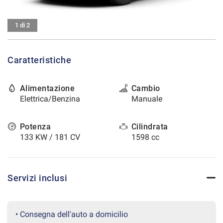
tracciamento
che
CONTATTI
adottiamo
1 di 2
per
offrire
AREA COMMERCIANTI
le
Caratteristiche
funzionalità
e
svolgere
Alimentazione
Cambio
le
Elettrica/Benzina
Manuale
attività
di
seguito
Potenza
Cilindrata
descritte.
133 KW / 181 CV
1598 cc
Per
ottenere
maggiori
informazioni
Servizi inclusi
sull'utilità
e
sul
funzionamento
• Consegna dell'auto a domicilio
di