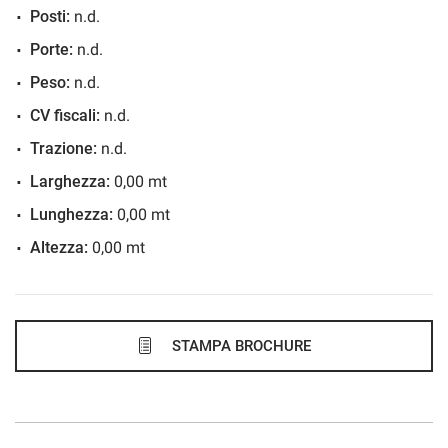
Posti:
n.d.
603€/mese
Porte:
n.d.
48 Mesi
Peso:
n.d.
VEDI
CV fiscali:
n.d.
Trazione:
n.d.
626€/mese
Larghezza:
0,00 mt
48 Mesi
Lunghezza:
0,00 mt
Altezza:
0,00 mt
VEDI
627€/mese
48 Mesi
STAMPA BROCHURE
VEDI