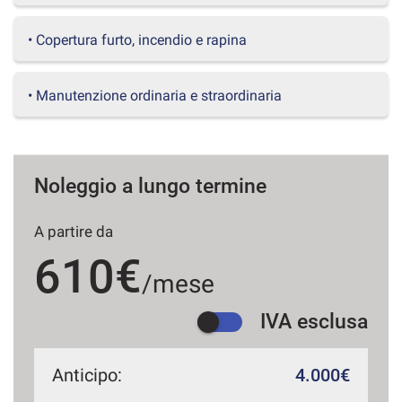
questi
strumenti
• Copertura furto, incendio e rapina
di
tracciamento
si
• Manutenzione ordinaria e straordinaria
rimanda
alla
cookie
policy.
Puoi
Noleggio a lungo termine
rivedere
e
A partire da
modificare
le
610€
tue
/mese
scelte
in
IVA esclusa
qualsiasi
momento.
Anticipo:
4.000€
a