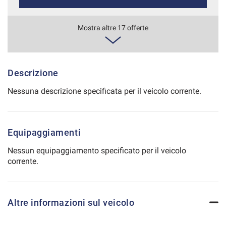
Salva
le
560€/mese
Mostra altre 17 offerte
impostazioni
36 Mesi
VEDI
Descrizione
Nessuna descrizione specificata per il veicolo corrente.
580€/mese
48 Mesi
Equipaggiamenti
VEDI
Nessun equipaggiamento specificato per il veicolo
corrente.
586€/mese
36 Mesi
Altre informazioni sul veicolo
VEDI