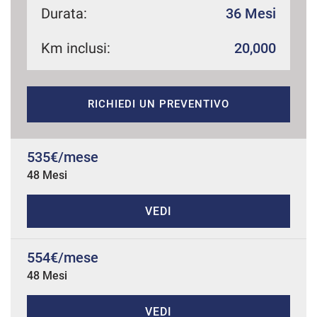
Durata:
36 Mesi
Km inclusi:
20,000
mpre
Cookie necessari
ilitato
RICHIEDI UN PREVENTIVO
Cookie delle preferenze
Cookie per il miglioramento dell'esperienza utente
535€/mese
48 Mesi
Cookie analitici
VEDI
Cookie di marketing
554€/mese
48 Mesi
Leggi
la
cookie
policy
VEDI