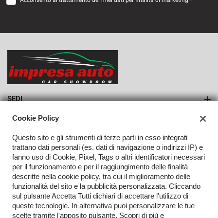
Acconsento al trattamento dei miei dati per finalità di marketing *
VEDI
782€/mese
36 Mesi
VEDI
SEDI
Sede di Monteforte Irpino
Cookie Policy
AZIENDA
Questo sito e gli strumenti di terze parti in esso integrati
Azienda
trattano dati personali (es. dati di navigazione o indirizzi IP) e
fanno uso di Cookie, Pixel, Tags o altri identificatori necessari
Contatti
per il funzionamento e per il raggiungimento delle finalità
descritte nella cookie policy, tra cui il miglioramento delle
funzionalità del sito e la pubblicità personalizzata. Cliccando
sul pulsante Accetta Tutti dichiari di accettare l'utilizzo di
TORNA IN CIMA
queste tecnologie. In alternativa puoi personalizzare le tue
scelte tramite l'apposito pulsante. Scopri di più e