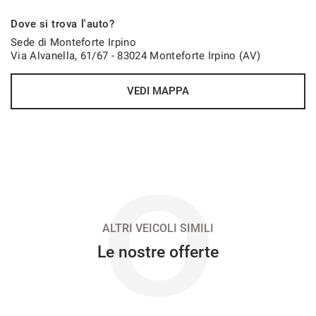
636€/mese
Dove si trova l'auto?
36 Mesi
Sede di Monteforte Irpino
Via Alvanella, 61/67 - 83024 Monteforte Irpino (AV)
VEDI
VEDI MAPPA
646€/mese
48 Mesi
VEDI
O
662€/mese
36 Mesi
ALTRI VEICOLI SIMILI
Le nostre offerte
VEDI
672€/mese