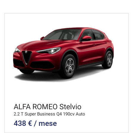
48 Mesi
VEDI
680€/mese
36 Mesi
VEDI
695€/mese
48 Mesi
VEDI
ALFA ROMEO Stelvio
2.2 T Super Business Q4 190cv Auto
438 € / mese
706€/mese
36 Mesi