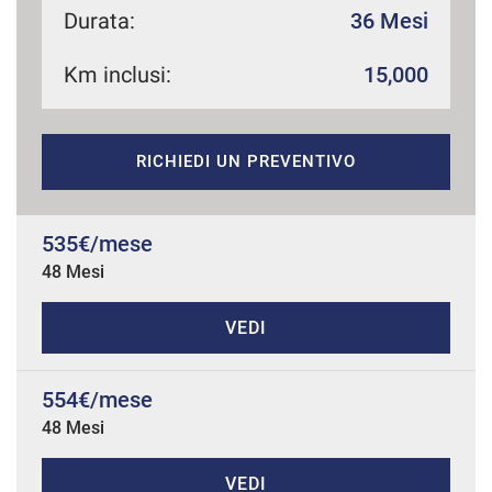
Durata:
36 Mesi
Km inclusi:
15,000
mpre
Cookie necessari
ilitato
RICHIEDI UN PREVENTIVO
Cookie delle preferenze
Cookie per il miglioramento dell'esperienza utente
535€/mese
48 Mesi
Cookie analitici
VEDI
Cookie di marketing
554€/mese
48 Mesi
Leggi
la
cookie
policy
VEDI