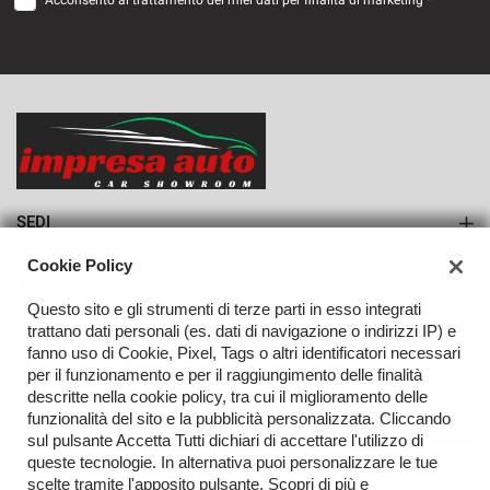
Acconsento al trattamento dei miei dati per finalità di marketing *
VEDI
782€/mese
36 Mesi
VEDI
SEDI
Sede di Monteforte Irpino
Cookie Policy
AZIENDA
Questo sito e gli strumenti di terze parti in esso integrati
Azienda
trattano dati personali (es. dati di navigazione o indirizzi IP) e
fanno uso di Cookie, Pixel, Tags o altri identificatori necessari
Contatti
per il funzionamento e per il raggiungimento delle finalità
descritte nella cookie policy, tra cui il miglioramento delle
funzionalità del sito e la pubblicità personalizzata. Cliccando
sul pulsante Accetta Tutti dichiari di accettare l'utilizzo di
TORNA IN CIMA
queste tecnologie. In alternativa puoi personalizzare le tue
scelte tramite l'apposito pulsante. Scopri di più e