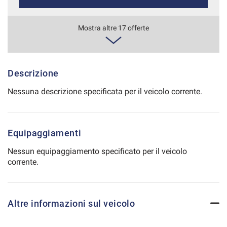
Salva
le
560€/mese
Mostra altre 17 offerte
impostazioni
36 Mesi
VEDI
Descrizione
Nessuna descrizione specificata per il veicolo corrente.
580€/mese
48 Mesi
Equipaggiamenti
VEDI
Nessun equipaggiamento specificato per il veicolo
corrente.
603€/mese
48 Mesi
Altre informazioni sul veicolo
VEDI