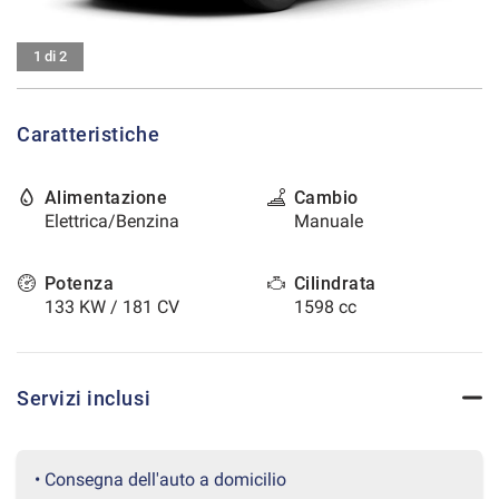
tracciamento
che
CONTATTI
adottiamo
1 di 2
per
offrire
AREA COMMERCIANTI
le
Caratteristiche
funzionalità
e
svolgere
Alimentazione
Cambio
le
Elettrica/Benzina
Manuale
attività
di
seguito
Potenza
Cilindrata
descritte.
133 KW / 181 CV
1598 cc
Per
ottenere
maggiori
informazioni
Servizi inclusi
sull'utilità
e
sul
funzionamento
• Consegna dell'auto a domicilio
di