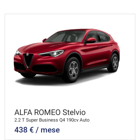
48 Mesi
VEDI
680€/mese
36 Mesi
VEDI
695€/mese
48 Mesi
VEDI
ALFA ROMEO Stelvio
2.2 T Super Business Q4 190cv Auto
438 € / mese
706€/mese
36 Mesi