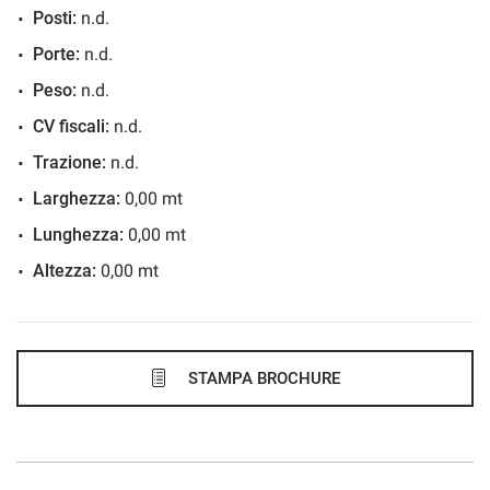
Posti:
n.d.
610€/mese
Porte:
n.d.
36 Mesi
Peso:
n.d.
VEDI
CV fiscali:
n.d.
Trazione:
n.d.
626€/mese
Larghezza:
0,00 mt
48 Mesi
Lunghezza:
0,00 mt
Altezza:
0,00 mt
VEDI
627€/mese
48 Mesi
STAMPA BROCHURE
VEDI