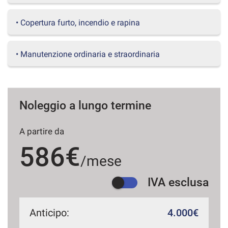
questi
strumenti
• Copertura furto, incendio e rapina
di
tracciamento
si
• Manutenzione ordinaria e straordinaria
rimanda
alla
cookie
policy.
Puoi
Noleggio a lungo termine
rivedere
e
A partire da
modificare
le
586€
tue
/mese
scelte
in
IVA esclusa
qualsiasi
momento.
Anticipo:
4.000€
a