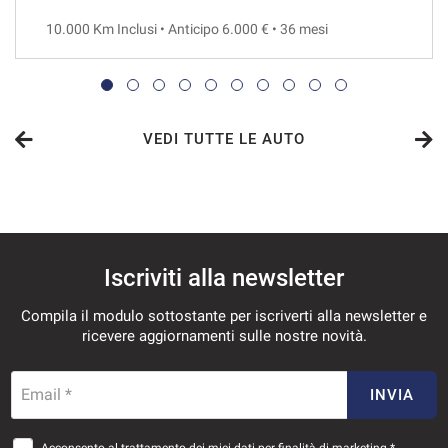
10.000 Km Inclusi • Anticipo 6.000 € • 36 mesi
VEDI
718€/mese
48 Mesi
VEDI TUTTE LE AUTO
VEDI
730€/mese
Iscriviti alla newsletter
36 Mesi
Compila il modulo sottostante per iscriverti alla newsletter e
VEDI
ricevere aggiornamenti sulle nostre novità.
756€/mese
Email *
INVIA
36 Mesi