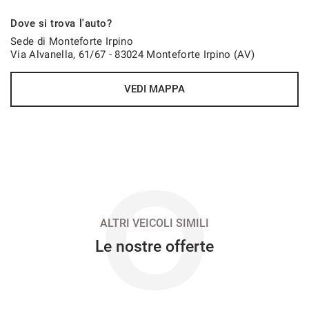
636€/mese
Dove si trova l'auto?
36 Mesi
Sede di Monteforte Irpino
Via Alvanella, 61/67 - 83024 Monteforte Irpino (AV)
VEDI
VEDI MAPPA
646€/mese
48 Mesi
VEDI
O
662€/mese
36 Mesi
ALTRI VEICOLI SIMILI
Le nostre offerte
VEDI
672€/mese